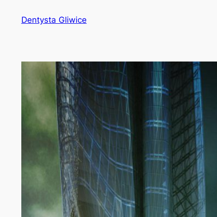
Przejdź
Dentysta Gliwice
do
treści