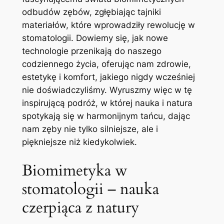
odbudów ‍zębów, zgłębiając tajniki
materiałów, które wprowadziły rewolucję ⁢w
stomatologii. Dowiemy się, jak‌ nowe
technologie ⁢przenikają do ⁢naszego
codziennego⁣ życia, oferując‍ nam zdrowie,
estetykę i ⁢komfort, jakiego nigdy⁣ wcześniej
nie doświadczyliśmy. Wyruszmy⁢ więc ‍w tę
inspirującą​ podróż,‌ w której⁣ nauka i natura⁣
spotykają ​się w harmonijnym tańcu, dając
⁢nam ⁤zęby nie tylko‌ silniejsze,⁢ ale ⁢i ​
piękniejsze‌ niż ⁢kiedykolwiek.
Biomimetyka w
stomatologii – nauka
czerpiąca z natury