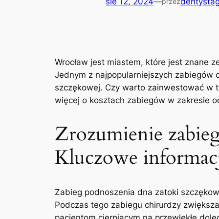
sie 12, 2024
—
dentystag
przez
Wrocław jest miastem, które jest znane ze 
Jednym z najpopularniejszych ‌zabiegów​ 
⁤szczękowej. Czy⁣ warto zainwestować w to
więcej o kosztach zabiegów w zakresie o
Zrozumienie zabieg
Kluczowe ‌informac
Zabieg ⁣podnoszenia dna ‍zatoki szczękowe
Podczas tego zabiegu ⁤chirurdzy zwiększaj
pacjentom cierpiącym‍ na przewlekłe ‌dole