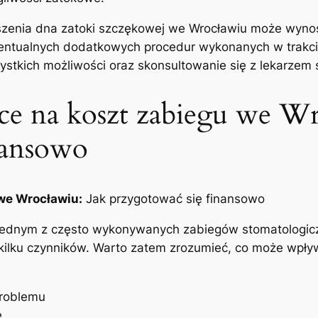
szenia dna zatoki szczękowej we​ Wrocławiu może wyno
entualnych dodatkowych procedur wykonanych w⁢ trakcie
ystkich możliwości oraz skonsultowanie się z lekarzem⁢ s
e na koszt zabiegu we ‌Wr
nansowo
 we Wrocławiu:
Jak przygotować się finansowo
jednym ⁢z często wykonywanych zabiegów stomatologiczn
d kilku czynników. Warto zatem zrozumieć, co może wpły
problemu
e