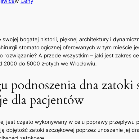
liwice
w
Ceny
swojej bogatej historii, pięknej ⁣architektury i dynamicz
chirurgii stomatologicznej⁤ oferowanych w tym mieście j
‍ rozwiązanie? A przede wszystkim – ‌jaki jest zakres c
d ​2000 do 5000 złotych we Wrocławiu.
u podnoszenia dna zatoki 
je dla pacjentów
j ⁣jest⁤ często wykonywany w celu poprawy‍ przepływu po
ą objętość zatoki szczękowej poprzez unoszenie jej ⁤dna
gliwości zatokowe.