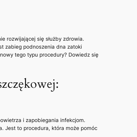
nie rozwijającej się służby zdrowia.
est zabieg podnoszenia dna zatoki
enowy tego typu ⁣procedury?⁣ Dowiedz się
szczękowej:
wietrza ⁢i zapobiegania infekcjom.‌
. ‍Jest to procedura, która ⁢może ⁢pomóc