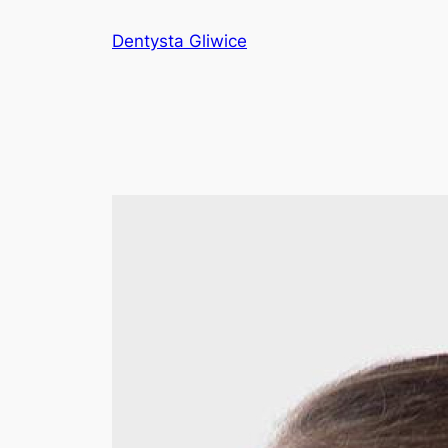
Przejdź
Dentysta Gliwice
do
treści