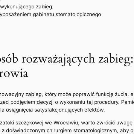
 wykonującego zabieg
wyposażeniem‌ gabinetu stomatologicznego
ób rozważających zabieg: W
drowia
owacyjny​ zabieg, który może poprawić funkcję żucia, 
zed ​podjęciem decyzji o wykonaniu tej procedury.⁢ Pam
la osiągnięcia satysfakcjonujących efektów.
zatoki⁢ szczękowej ⁤we Wrocławiu, warto zwrócić uwagę
ę z doświadczonym ‌chirurgiem ‌stomatologicznym, aby om