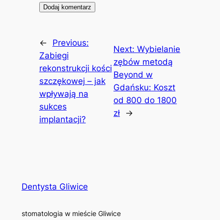
←
Previous:
Next:
Wybielanie
Zabiegi
zębów metodą
rekonstrukcji kości
Beyond w
szczękowej – jak
Gdańsku: Koszt
wpływają na
od 800 do 1800
sukces
zł
→
implantacji?
Dentysta Gliwice
stomatologia w mieście Gliwice