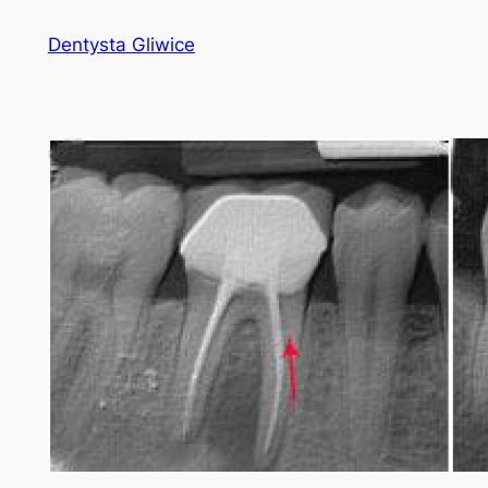
Przejdź
Dentysta Gliwice
do
treści