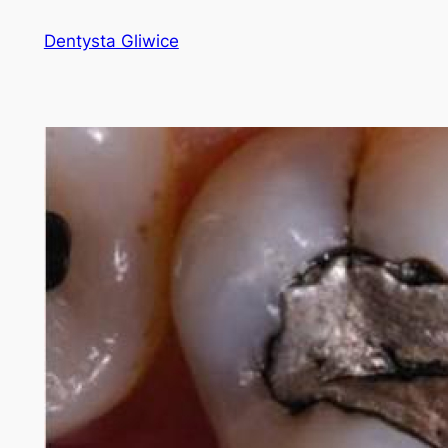
Przejdź
Dentysta Gliwice
do
treści