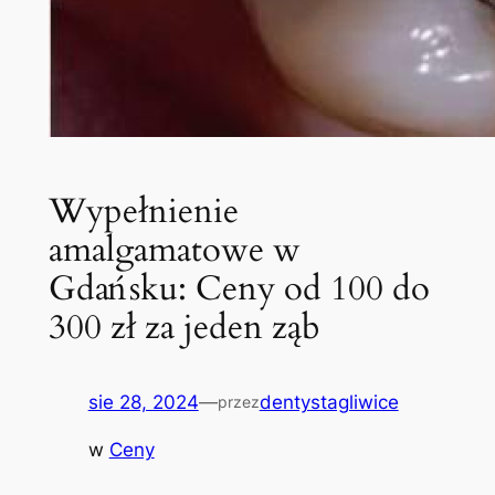
Wypełnienie
amalgamatowe w
Gdańsku: Ceny od 100 do
300 zł za jeden ząb
sie 28, 2024
—
dentystagliwice
przez
w
Ceny