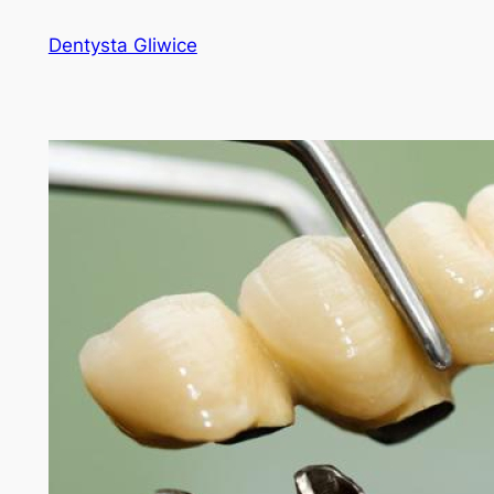
Przejdź
Dentysta Gliwice
do
treści