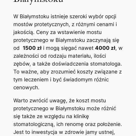
W Białymstoku istnieje​ szeroki ‍wybór opcji
mostów ⁤protetycznych, z różnymi⁢ cenami i
jakością. Ceny za wstawienie mostu⁢
protetycznego w Białymstoku zaczynają się
od ‌
1500 ⁣zł
i ⁢mogą ⁢sięgać nawet
4000 zł
,‌ w‌
zależności od rodzaju‍ materiału, ilości
zębów, a​ także doświadczenia⁤ stomatologa.
To ważne, aby zrozumieć⁣ koszty związane‍ z
tym leczeniem i ⁣być świadomym⁣ różnic
cenowych.
Warto zwrócić ⁤uwagę, że koszt mostu
protetycznego ​w Białymstoku może⁤ różnić⁣
się także ze względu‌ na klinikę
stomatologiczną,⁢ ich renomę ‍oraz położenie.
Jest to inwestycja ‍w zdrowie jamy ustnej, ​