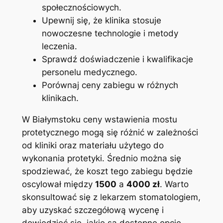
‍społecznościowych.
Upewnij się, że ‍klinika stosuje
nowoczesne technologie ⁣i⁤ metody
leczenia.
Sprawdź doświadczenie i⁤ kwalifikacje
personelu medycznego.
Porównaj ceny ‍zabiegu w różnych
klinikach.
W Białymstoku ⁤ceny wstawienia mostu
protetycznego mogą się ​różnić w zależności
⁢od kliniki⁣ oraz ⁣materiału użytego do
wykonania ⁣protetyki. Średnio można się⁤
spodziewać, ⁤że koszt⁢ tego zabiegu będzie
‍oscylował między
1500
a
4000 zł
. ⁢Warto
skonsultować ‍się ​z lekarzem ⁤stomatologiem,
aby uzyskać‌ szczegółową ‍wycenę i
dowiedzieć się, jakie⁤ są dostępne ‍opcje