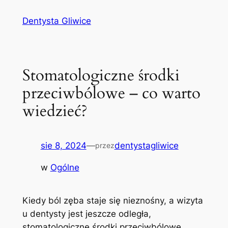
Przejdź
Dentysta Gliwice
do
treści
Stomatologiczne środki
przeciwbólowe – co warto
wiedzieć?
sie 8, 2024
—
dentystagliwice
przez
w
Ogólne
Kiedy ból zęba staje się nieznośny, a⁢ wizyta
⁤u‌ dentysty jest jeszcze odległa, ​
stomatologiczne środki przeciwbólowe