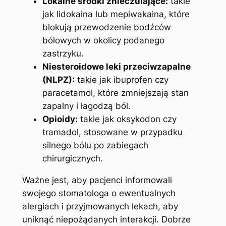
Lokalne środki znieczulające:
takie
jak⁢ lidokaina ⁤lub mepiwakaina,⁤ które
blokują przewodzenie bodźców
⁣bólowych w okolicy podanego
zastrzyku.
Niesteroidowe ⁤leki przeciwzapalne
(NLPZ):
takie​ jak ibuprofen czy
paracetamol,⁣ które zmniejszają stan
‌zapalny i łagodzą ból.
Opioidy:
takie jak oksykodon czy
tramadol,‌ stosowane w⁢ przypadku
silnego bólu⁢ po zabiegach
chirurgicznych.
Ważne jest, aby ​pacjenci‍ informowali‍
swojego stomatologa ​o ewentualnych
alergiach i przyjmowanych ⁣lekach, aby
uniknąć niepożądanych interakcji. Dobrze‌