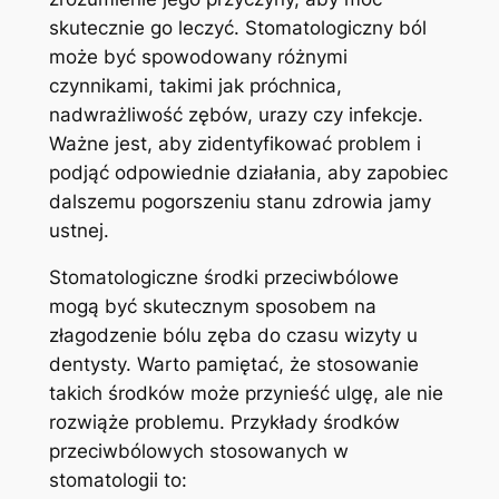
skutecznie go leczyć. Stomatologiczny ból
może ⁣być​ spowodowany różnymi
czynnikami, takimi jak próchnica,
nadwrażliwość ⁢zębów, urazy czy ​infekcje.
Ważne ⁣jest, aby ⁢zidentyfikować problem⁤ i
podjąć odpowiednie działania, aby zapobiec
dalszemu pogorszeniu stanu zdrowia jamy
ustnej.
Stomatologiczne⁤ środki przeciwbólowe​
mogą być ​skutecznym sposobem na
⁤złagodzenie bólu​ zęba do⁤ czasu ‌wizyty ‍u
dentysty.⁣ Warto pamiętać, że stosowanie
⁤takich‌ środków może ⁢przynieść ulgę, ale nie
rozwiąże problemu. Przykłady środków
⁣przeciwbólowych stosowanych ​w
stomatologii to: