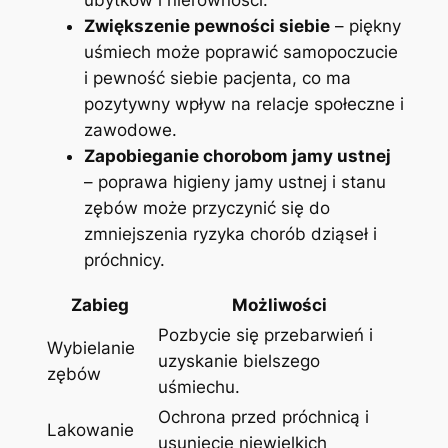
Zwiększenie pewności siebie
– piękny
uśmiech może poprawić‌ samopoczucie
i ⁣pewność siebie pacjenta, co ma
pozytywny wpływ na relacje społeczne i
zawodowe.
Zapobieganie chorobom ​jamy⁣ ustnej
⁤
– poprawa‍ higieny ‌jamy ustnej i stanu
zębów może przyczynić ‍się do
zmniejszenia ryzyka chorób⁣ dziąseł ⁢i
próchnicy.
Zabieg
Możliwości
Pozbycie⁢ się przebarwień⁢ i
Wybielanie
uzyskanie bielszego⁣
zębów
uśmiechu.
Ochrona przed próchnicą ⁣i
Lakowanie
⁣usunięcie niewielkich