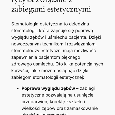
zabiegami estetycznymi
Stomatologia estetyczna​ to dziedzina
stomatologii, ⁣która zajmuje się poprawą
⁤wyglądu zębów ‌i uśmiechu pacjenta.‌ Dzięki
nowoczesnym technikom i rozwiązaniom,​
stomatolodzy estetyczni mają⁣ możliwość
zapewnienia ‌pacjentom​ pięknego i
⁣zdrowego uśmiechu. Oto kilka potencjalnych
korzyści, jakie można osiągnąć dzięki
zabiegom ​stomatologii estetycznej:
Poprawa wyglądu ‍zębów
– zabiegi⁤
estetyczne pozwalają⁣ na usunięcie
przebarwień, ​korektę kształtu ​i
wielkości⁣ zębów oraz​ zamaskowanie
ubytków i ⁢nierówności.