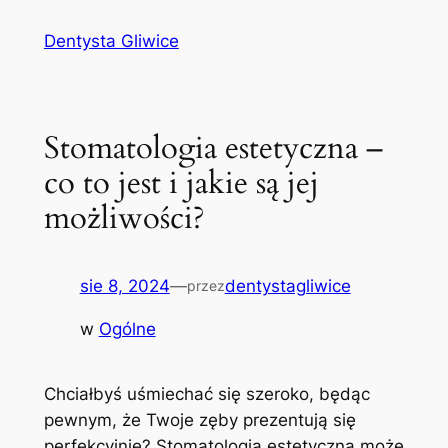
Przejdź
Dentysta Gliwice
do
treści
Stomatologia estetyczna –
co to jest i jakie są jej
możliwości?
sie 8, 2024
—
dentystagliwice
przez
w
Ogólne
Chciałbyś uśmiechać się szeroko, będąc
pewnym, że Twoje zęby ‌prezentują się
perfekcyjnie? Stomatologia estetyczna ⁣może⁤