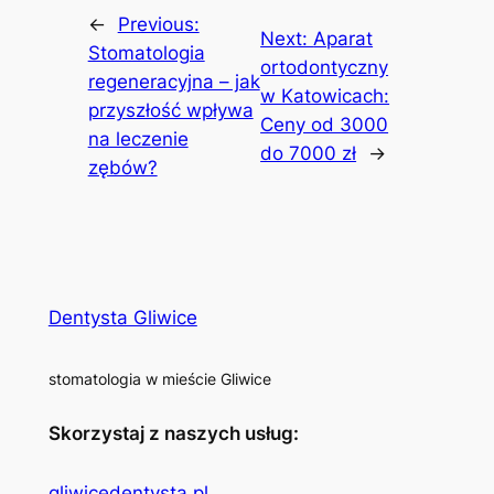
←
Previous:
Next:
Aparat
Stomatologia
ortodontyczny
regeneracyjna – jak
w Katowicach:
przyszłość wpływa
Ceny od 3000
na leczenie
do 7000 zł
→
zębów?
Dentysta Gliwice
stomatologia w mieście Gliwice
Skorzystaj z naszych usług:
gliwicedentysta.pl