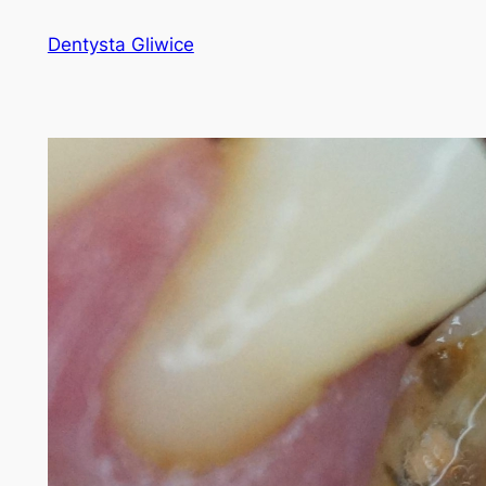
Przejdź
Dentysta Gliwice
do
treści