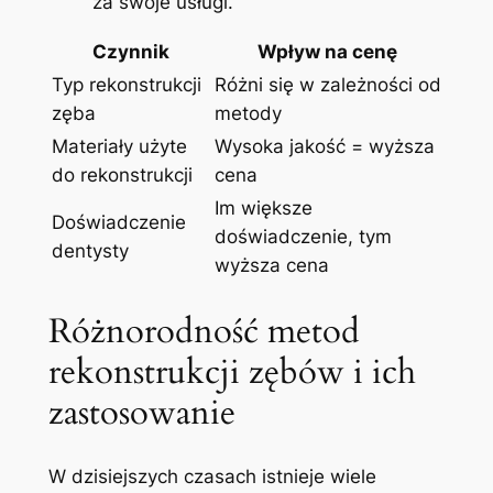
za swoje ⁢usługi.
Czynnik
Wpływ na cenę
Typ rekonstrukcji
Różni się ‌w zależności od‌
⁣zęba
metody
Materiały użyte
Wysoka jakość = wyższa
do ‍rekonstrukcji
cena
Im większe
Doświadczenie
doświadczenie, ⁢tym
dentysty
wyższa‌ cena
Różnorodność metod
rekonstrukcji⁢ zębów‌ i ich
zastosowanie
W dzisiejszych⁤ czasach ‌istnieje wiele