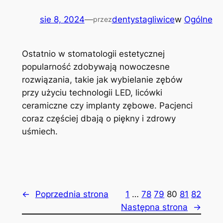
sie 8, 2024
—
dentystagliwice
w
Ogólne
przez
Ostatnio w stomatologii estetycznej
popularność zdobywają nowoczesne
rozwiązania, takie jak wybielanie zębów
przy użyciu technologii LED, licówki
ceramiczne czy implanty zębowe. Pacjenci
coraz częściej dbają o piękny i zdrowy
uśmiech.
←
Poprzednia strona
1
…
78
79
80
81
82
Następna strona
→