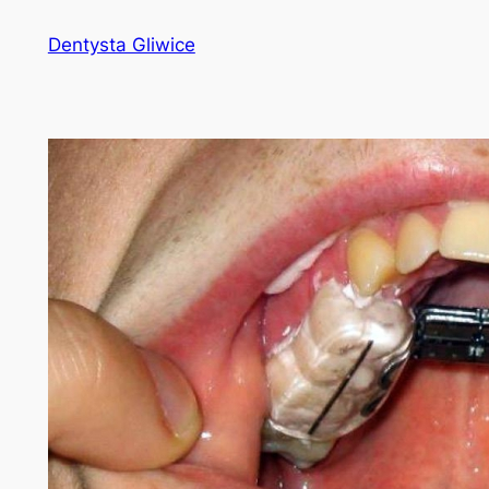
Przejdź
Dentysta Gliwice
do
treści