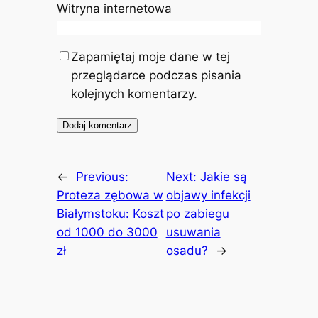
Witryna internetowa
Zapamiętaj moje dane w tej
przeglądarce podczas pisania
kolejnych komentarzy.
←
Previous:
Next:
Jakie są
Proteza zębowa w
objawy infekcji
Białymstoku: Koszt
po zabiegu
od 1000 do 3000
usuwania
zł
osadu?
→