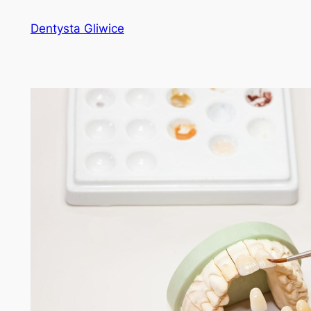
Przejdź
Dentysta Gliwice
do
treści