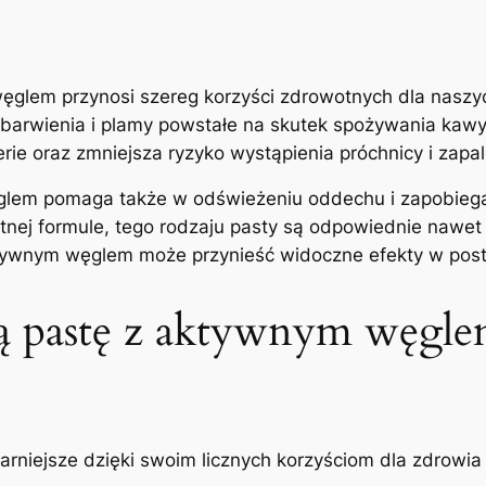
glem przynosi szereg korzyści zdrowotnych dla naszy
barwienia i plamy powstałe na skutek spożywania kawy
ie oraz zmniejsza ryzyko wystąpienia próchnicy i ‌zapal
ęglem pomaga także w odświeżeniu oddechu i zapobie
katnej formule, tego rodzaju pasty są odpowiednie nawe
aktywnym węglem może przynieść widoczne efekty w post
ą pastę z aktywnym węglem
niejsze‌ dzięki swoim licznych korzyściom dla zdrowia 