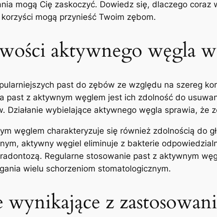
owania mogą Cię zaskoczyć. Dowiedz się, dlaczego coraz 
e korzyści mogą przynieść Twoim ​zębom.
iwości aktywnego węgla w
ularniejszych‌ past⁢ do zębów⁢ ze względu na szereg korz
ia ​past z aktywnym węglem jest ich zdolność do usuwa
Działanie wybielające aktywnego węgla sprawia, że zęby 
nym węglem charakteryzuje się również zdolnością do g
nym, aktywny węgiel eliminuje z bakterie odpowiedzia
aradontozą. Regularne stosowanie past z aktywnym wę
iegania wielu schorzeniom stomatologicznym.
e wynikające z zastosowani