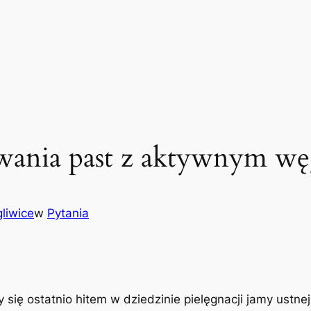
sowania past z aktywnym w
liwice
w
Pytania
się ostatnio hitem w dziedzinie pielęgnacji jamy ustn