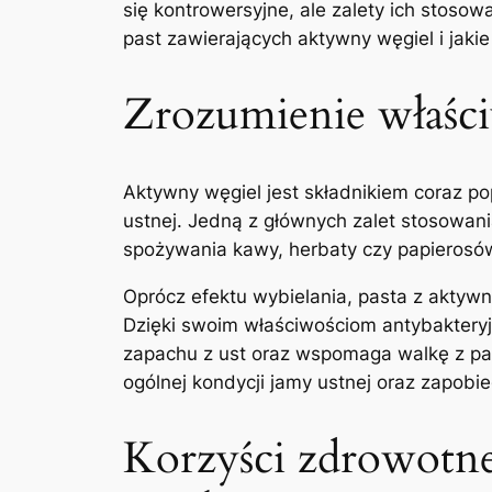
się kontrowersyjne, ale zalety⁤ ich stos
past zawierających aktywny węgiel i jaki
Zrozumienie‍ właśc
Aktywny węgiel jest składnikiem coraz pop
ustnej. Jedną z głównych zalet stosowan
spożywania kawy, herbaty czy papierosów. 
Oprócz efektu⁢ wybielania, pasta z aktyw
Dzięki swoim właściwościom antybakteryj
zapachu z ust oraz wspomaga ‌walkę z p
ogólnej kondycji jamy ustnej⁣ oraz zapob
Korzyści​ zdrowotn