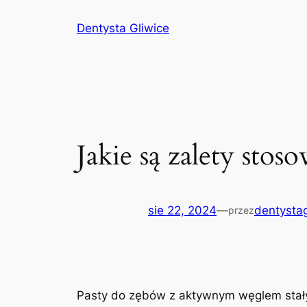
Przejdź
Dentysta Gliwice
do
treści
Jakie są zalety sto
sie 22, 2024
—
dentystag
przez
Pasty do zębów z aktywnym węglem stały 