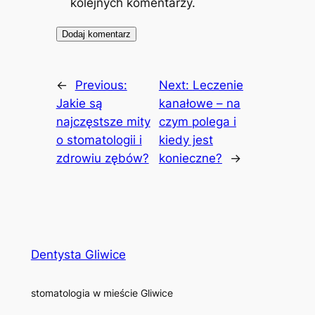
kolejnych komentarzy.
←
Previous:
Next:
Leczenie
Jakie są
kanałowe – na
najczęstsze mity
czym polega i
o stomatologii i
kiedy jest
zdrowiu zębów?
konieczne?
→
Dentysta Gliwice
stomatologia w mieście Gliwice