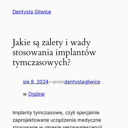
Przejdź
Dentysta Gliwice
do
treści
Jakie są zalety i wady
stosowania implantów
tymczasowych?
sie 8, 2024
—
dentystagliwice
przez
w
Ogólne
Implanty ‌tymczasowe, ‌czyli specjalnie⁤
zaprojektowane‍ urządzenia ​medyczne
stosowane w okresie rekonwalescencji,