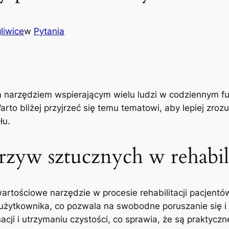
liwice
w
Pytania
narzędziem wspierającym wielu ludzi w codziennym fun
arto bliżej ⁢przyjrzeć się temu tematowi, aby lepiej zrozu
łu.
rzyw sztucznych w rehabili
tościowe narzędzie w procesie rehabilitacji pacjentów‍
a użytkownika, co pozwala‌ na swobodne poruszanie się
acji i utrzymaniu⁤ czystości, co sprawia,‌ że są praktyc