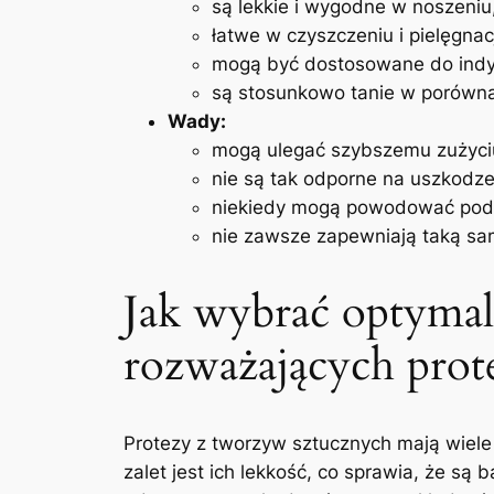
są lekkie i wygodne w noszeniu
łatwe w czyszczeniu i pielęgnacj
mogą być dostosowane⁣ do ‌ind
są stosunkowo tanie w ⁢porównan
Wady:
mogą ulegać szybszemu zużyciu ⁣
nie są tak odporne na​ uszkodz
niekiedy mogą powodować podra
nie zawsze zapewniają taką sam
Jak wybrać optymal
rozważających prot
Protezy z ‌tworzyw sztucznych mają wiele
zalet jest ⁢ich lekkość, co sprawia, że s