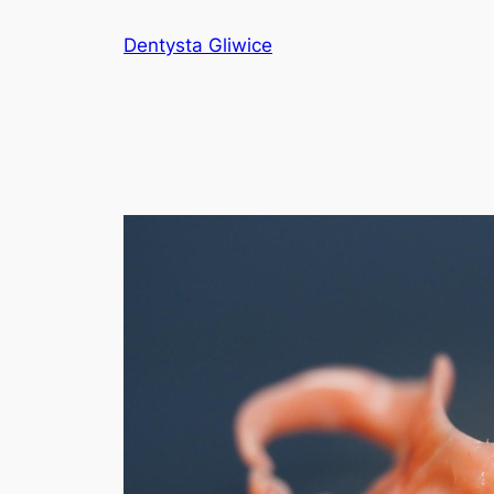
Przejdź
Dentysta Gliwice
do
treści