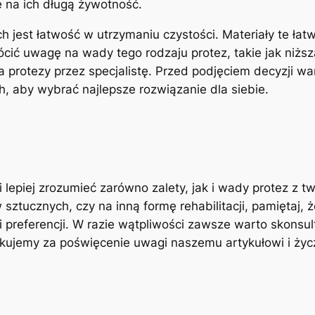
 na⁤ ich długą żywotność.
est łatwość w utrzymaniu⁢ czystości. Materiały te łatwo 
cić‍ uwagę na wady tego rodzaju protez,‌ takie ‍jak niż
protezy przez specjalistę. Przed podjęciem decyzji wa
h, aby wybrać najlepsze rozwiązanie dla siebie.
 lepiej zrozumieć zarówno zalety, jak i wady protez z t
sztucznych, czy na inną formę rehabilitacji, pamiętaj, ż
 preferencji. W razie wątpliwości zawsze warto skonsult
ękujemy za poświęcenie uwagi naszemu artykułowi i ży