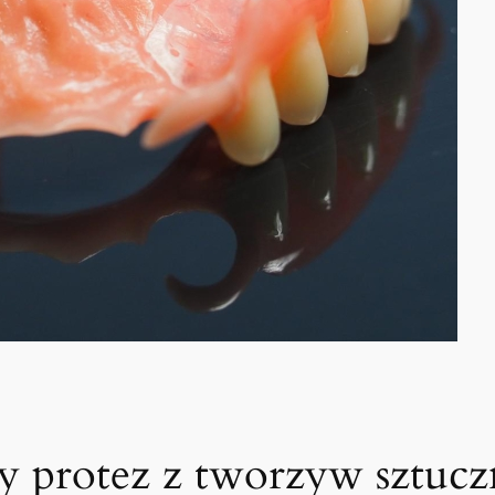
ady protez z tworzyw sztuc