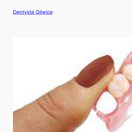
Przejdź
Dentysta Gliwice
do
treści