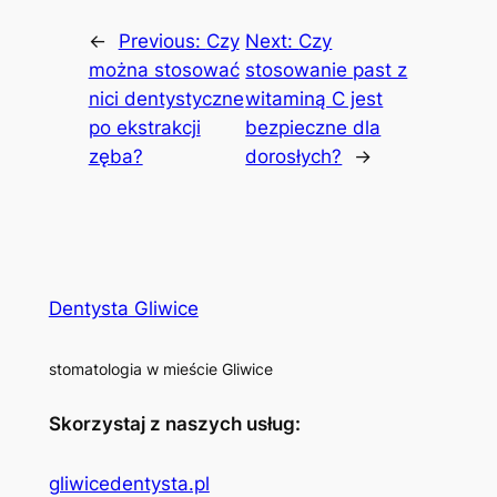
←
Previous:
Czy
Next:
Czy
można stosować
stosowanie past z
nici dentystyczne
witaminą C jest
po ekstrakcji
bezpieczne dla
zęba?
dorosłych?
→
Dentysta Gliwice
stomatologia w mieście Gliwice
Skorzystaj z naszych usług:
gliwicedentysta.pl