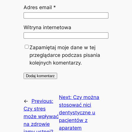
Adres email
*
Witryna internetowa
Zapamiętaj moje dane w tej
przeglądarce podczas pisania
kolejnych komentarzy.
Next:
Czy można
←
Previous:
stosować nici
Czy stres
dentystyczne u
może wpływać
pacjentów z
na zdrowie
aparatem
jamy ustnej?