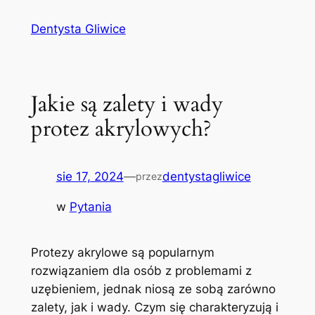
Przejdź
Dentysta Gliwice
do
treści
Jakie są zalety i wady
protez akrylowych?
sie 17, 2024
—
dentystagliwice
przez
w
Pytania
Protezy ‌akrylowe ‍są popularnym
rozwiązaniem ‌dla osób z problemami ⁤z
uzębieniem, jednak niosą ze sobą zarówno
zalety, jak i wady. Czym się charakteryzują i