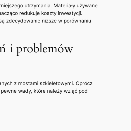
niejszego utrzymania. Materiały ⁤używane
acząco redukuje koszty inwestycji.
o są zdecydowanie⁤ niższe w porównaniu
eń i problemów
zanych z mostami szkieletowymi. Oprócz
ć pewne wady, które należy wziąć pod