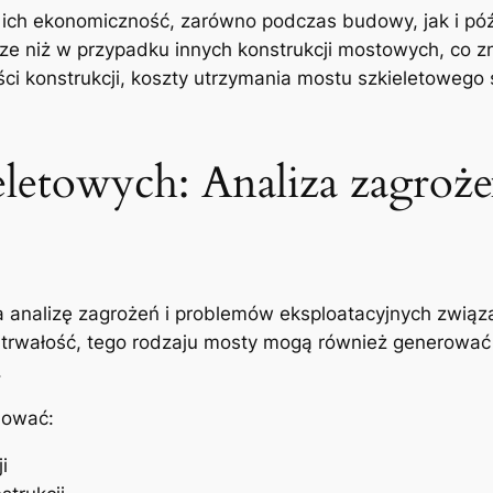
t ich ekonomiczność, zarówno podczas budowy, jak i póź
e‌ niż w przypadku innych konstrukcji mostowych, co zn
ości konstrukcji, koszty utrzymania mostu szkieletoweg
letowych: Analiza zagroż
a analizę zagrożeń i problemów eksploatacyjnych zwią
 i trwałość, tego rodzaju mosty mogą również generowa
.
mować:
i