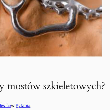
ady mostów szkieletowych?
liwice
w
Pytania