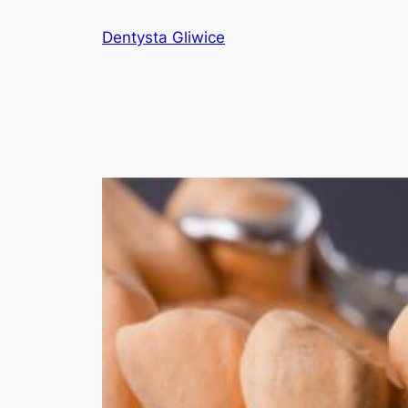
Przejdź
Dentysta Gliwice
do
treści