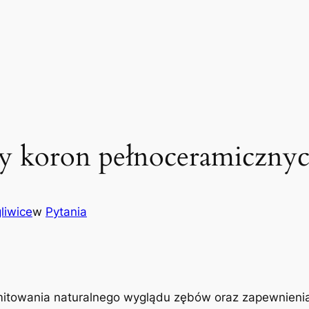
ady koron pełnoceramiczny
liwice
w
Pytania
itowania naturalnego wyglądu zębów oraz zapewnienia t