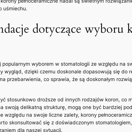
korony pełnoceramiczne nadal są⁣ świetnym rozwiązanie
go uśmiechu.
ndacje dotyczące wyboru 
j popularnym wyborem w stomatologii ze względu na swoj
ny wygląd, dzięki czemu doskonale dopasowują się do re
 na przebarwienia, co sprawia, że są doskonałym rozwi
yć stosunkowo droższe od innych⁢ rodzajów koron, ⁢co m
 swoją delikatną strukturę, mogą one ⁢być bardziej pod
 względu na swoje liczne⁣ zalety, korony​ pełnoceramicz
o ​skonsultować się z doświadczonym stomatologiem, a
niem‍ dla naszej sytuacji.