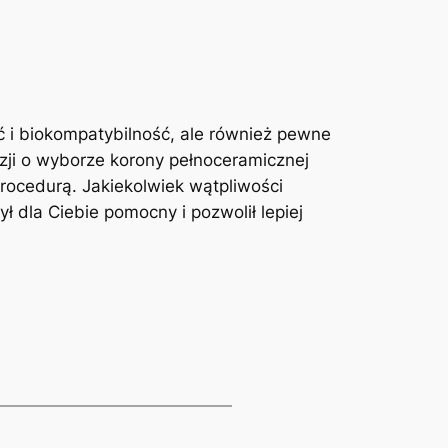
ć i biokompatybilność, ale ⁢również pewne
zji o wyborze korony pełnoceramicznej
 procedurą. Jakiekolwiek wątpliwości
 dla‍ Ciebie pomocny i ‍pozwolił lepiej