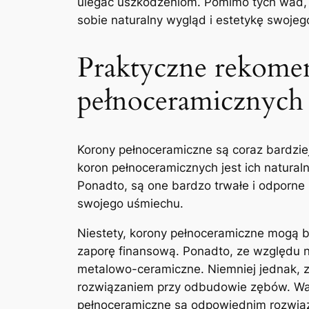
ulegać​ uszkodzeniom. Pomimo tych ⁣wad, 
sobie naturalny ​wygląd​ i‌ estetykę ‌swoje
Praktyczne rekome
pełnoceramicznych
Korony‌ pełnoceramiczne są coraz bardzie
koron pełnoceramicznych jest ich natural
Ponadto, są one‌ bardzo trwałe i odporne
swojego uśmiechu.
Niestety, korony pełnoceramiczne mogą‍ b
zaporę finansową. Ponadto, ze względu na
⁣metalowo-ceramiczne. Niemniej jednak, ze
rozwiązaniem przy odbudowie zębów. Wart
pełnoceramiczne są odpowiednim rozwiąza