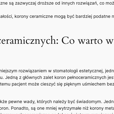
czne są zazwyczaj droższe⁤ od innych rozwiązań, co moż
ałości, korony ceramiczne ‍mogą być bardziej podatne
eramicznych: Co warto wi
iejszym rozwiązaniem w stomatologii estetycznej, jedn
iu. Jedną z głównych zalet koron pełnoceramicznych jest
‌ temu pacjent może cieszyć‌ się pięknym uśmiechem bez
także pewne wady, których należy być świadomym. Jedn
on. ⁢Ponadto, są one mniej⁤ wytrzymałe niż korony meta