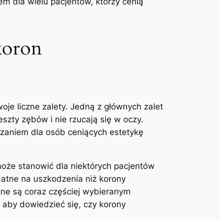
m dla wielu pacjentów, którzy‍ cenią
koron
e liczne zalety. Jedną z ⁣głównych zalet
szty zębów i nie rzucają się w oczy.
ązaniem dla osób ceniących ‍estetykę
oże ​stanowić dla⁣ niektórych pacjentów
atne na ⁣uszkodzenia niż korony
ne ⁤są coraz częściej wybieranym⁤
by ‌dowiedzieć się, czy korony