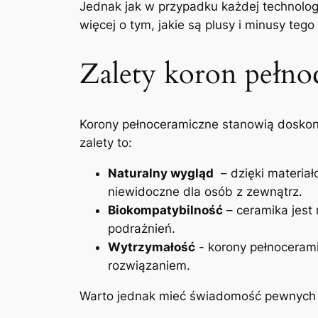
Jednak‍ jak ⁣w przypadku każdej technologi
więcej o tym, ⁤jakie są plusy i minusy ‌te
Zalety koron pełno
Korony pełnoceramiczne stanowią doskonał
zalety to:
Naturalny wygląd
⁢ – ​dzięki materi
niewidoczne dla osób z zewnątrz.
Biokompatybilność
– ceramika jest 
podrażnień.
Wytrzymałość
​- korony pełnoceram
rozwiązaniem.
Warto jednak ‍mieć świadomość ⁣pewnych 