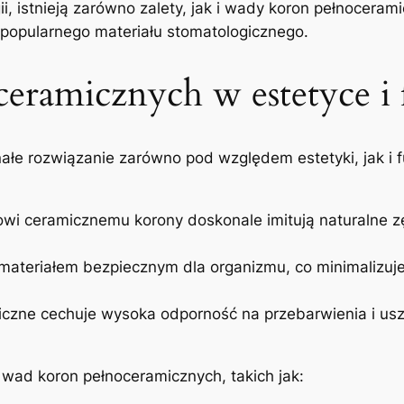
i, istnieją zarówno zalety, jak i wady koron ‍pełnoceram
go popularnego materiału stomatologicznego.
ceramicznych w estetyce i 
e rozwiązanie zarówno pod względem estetyki, jak i fu
ałowi ceramicznemu korony doskonale imitują ‍naturalne z
materiałem bezpiecznym dla organizmu, co minimalizuje r
iczne cechuje wysoka odporność na przebarwienia i uszk
‍wad koron pełnoceramicznych, takich jak: