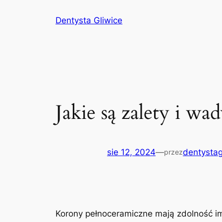
Przejdź
Dentysta Gliwice
do
treści
Jakie są zalety i w
sie 12, 2024
—
dentystag
przez
Korony pełnoceramiczne mają zdolność im