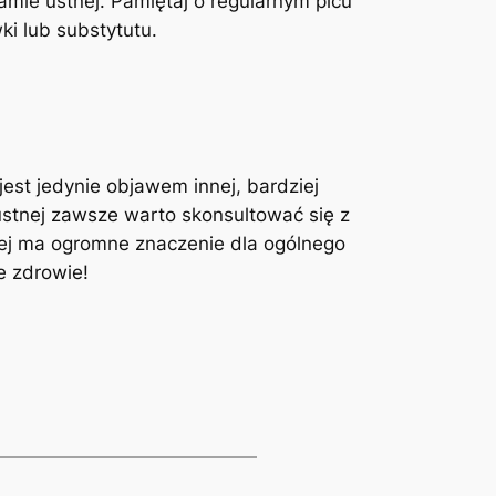
jamie​ ustnej. Pamiętaj o regularnym picu
wki lub substytutu.
est⁤ jedynie objawem innej, bardziej
ustnej zawsze warto skonsultować się z
nej ma ogromne ⁣znaczenie dla‍ ogólnego
e zdrowie!