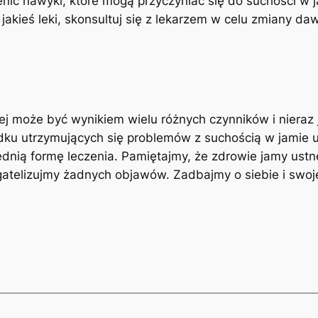
ienić​ nawyki, które mogą przyczyniać się do suchości w 
z jakieś leki,⁢ skonsultuj⁣ się z lekarzem w celu ⁣zmiany da
 ⁤może być wynikiem wielu ⁤różnych czynników i ⁢nieraz j
adku utrzymujących się problemów z suchością w jamie 
iednią formę leczenia. Pamiętajmy, że zdrowie‌ jamy⁣ ust
gatelizujmy żadnych objawów. ⁢Zadbajmy o siebie ‌i swoj