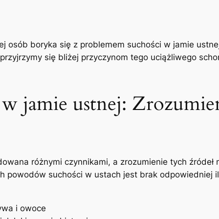
j ⁤osób ‍boryka się⁢ z problemem suchości⁣ w jamie⁤ ustne
e przyjrzymy się‌ bliżej przyczynom⁣ tego⁣ uciążliwego sc
 w jamie ustnej: Zrozumien
dowana różnymi​ czynnikami, a zrozumienie tych ⁢źródeł
 ​powodów suchości w ustach jest brak odpowiedniej iloś
zywa i owoce