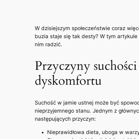
W⁣ dzisiejszym ⁣społeczeństwie ‍coraz więce
buzia staje się tak desty?⁤ W tym⁣ artykul
nim radzić.
Przyczyny suchości
‍dyskomfortu
Suchość‌ w jamie ustnej ‍może być​ spowo
nieprzyjemnego ⁤stanu. Jednym z ​głównych
‌następujących przyczyn:
Nieprawidłowa dieta,‌ uboga ⁢w⁤ war