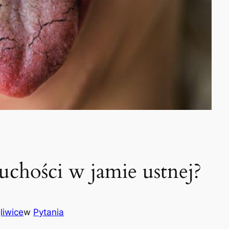
suchości w jamie ustnej?
liwice
w
Pytania