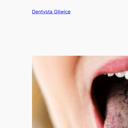
Przejdź
Dentysta Gliwice
do
treści