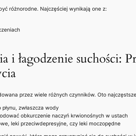
być różnorodne. Najczęściej ⁣wynikają one z:
czeniach
 i łagodzenie suchości: P
ycia
wana przez wiele różnych czynników. Oto najczęstsze 
 płynu, zwłaszcza​ wody
wodować obkurczenie naczyń krwionośnych ⁢w ustach
lowe, leki przeciwdepresyjne, czy leki⁣ moczopędne