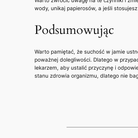
Warto zwrócić uwagę⁤ na te czynniki​ i⁢ zm
wody, ‌unikaj​ papierosów, a⁣ jeśli stosujes
Podsumowując
Warto pamiętać, że suchość w​ jamie ustnej
‍poważnej dolegliwości. Dlatego ⁤w przyp
lekarzem,⁣ aby ustalić przyczynę ⁣i odpow
stanu‍ zdrowia organizmu, ‍dlatego nie ba