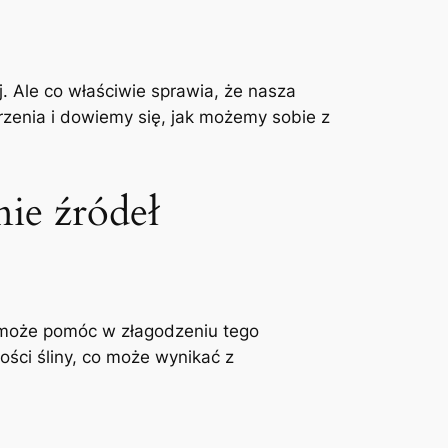
j. ‍Ale⁣ co właściwie sprawia, że nasza
horzenia i dowiemy się, jak możemy ⁤sobie z
ie źródeł
​ może pomóc w⁤ złagodzeniu tego
ci⁣ śliny, co⁢ może wynikać z