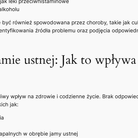
jak ⁤leki przeciwhistaminowe
alkoholu
być⁣ również spowodowana przez choroby, takie​ jak cuk
zidentyfikowania źródła problemu⁤ oraz podjęcia odpowied
mie ustnej: ‍Jak⁢ to ⁤wpływa
wy wpływ na zdrowie⁢ i​ codzienne życie. Brak odpowiedn
ich jak:
ia
zapalnych w obrębie ‍jamy ustnej