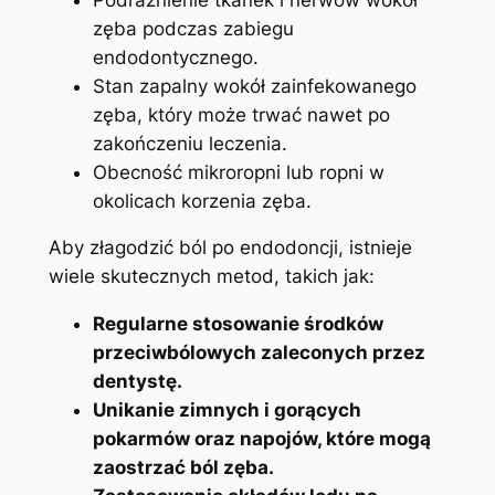
zęba⁣ podczas zabiegu
endodontycznego.
Stan zapalny wokół zainfekowanego
zęba, który‌ może trwać nawet po
zakończeniu leczenia.
Obecność⁤ mikroropni⁣ lub ropni w
okolicach korzenia⁤ zęba.
Aby złagodzić ból ⁤po endodoncji, istnieje
wiele skutecznych ⁢metod, takich jak:
Regularne stosowanie​ środków
przeciwbólowych zaleconych ⁢przez
dentystę.
Unikanie​ zimnych i gorących
pokarmów oraz napojów, ‍które mogą​
zaostrzać⁣ ból ⁤zęba.