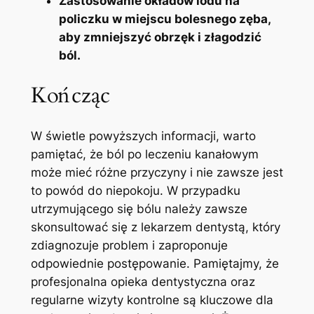
Zastosowanie okładów lodu na
policzku w miejscu bolesnego zęba,
aby zmniejszyć obrzęk i złagodzić
ból.
Kończąc
W świetle powyższych informacji, warto
pamiętać,‌ że​ ból po leczeniu kanałowym
może mieć różne przyczyny i ⁤nie zawsze ‍jest​
to ⁢powód ‍do​ niepokoju. W przypadku
‌utrzymującego ⁢się bólu ⁣należy ​zawsze
skonsultować się‍ z lekarzem dentystą, który
zdiagnozuje problem i zaproponuje
odpowiednie postępowanie. Pamiętajmy, że
‌profesjonalna opieka ⁣dentystyczna oraz
regularne wizyty⁤ kontrolne ⁤są kluczowe dla