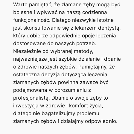
Warto pamiętać,​ że ⁣złamane zęby mogą⁢ być
​bolesne i wpływać ‍na naszą codzienną
funkcjonalność.⁣ Dlatego ‌niezwykle istotne
⁤jest skonsultowanie ⁣się z‌ lekarzem​ dentystą,
który dobierze ‌odpowiednie opcje leczenia‌
dostosowane ⁤do naszych potrzeb.
Niezależnie od wybranej metody,⁣
najważniejsze jest ‌szybkie działanie i ‌dbanie⁢
o zdrowie naszych zębów. Pamiętajmy, że
ostateczna decyzja dotycząca leczenia
złamanych zębów⁣ powinna zawsze być
podejmowana w porozumieniu z⁢
profesjonalistą. ​Dbanie o swoje zęby ⁤to
inwestycja w zdrowie i⁤ komfort życia,
dlatego nie bagatelizujmy problemu
złamanych ⁤zębów i‍ działajmy odpowiednio.