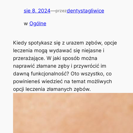
sie 8, 2024
—
dentystagliwice
przez
w
Ogólne
Kiedy spotykasz się z urazem zębów, opcje
⁣leczenia mogą wydawać się niejasne i
przerażające.⁣ W jaki sposób można​
naprawić złamane zęby i przywrócić im⁤
dawną funkcjonalność? Oto wszystko, co
powinieneś wiedzieć na ‍temat możliwych
opcji leczenia złamanych zębów.