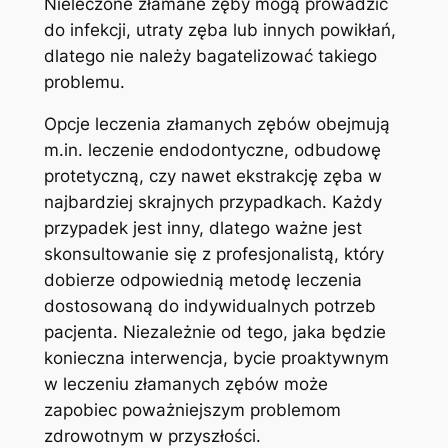
Nieleczone złamane zęby mogą prowadzić
do infekcji, utraty zęba lub innych powikłań,⁤
dlatego⁢ nie należy ⁤bagatelizować takiego
problemu.
Opcje leczenia złamanych​ zębów‍ obejmują
m.in. ⁤leczenie endodontyczne,⁢ odbudowę
protetyczną, ⁣czy‍ nawet ekstrakcję zęba w
⁣najbardziej skrajnych przypadkach. Każdy
przypadek jest⁣ inny, ⁢dlatego ważne jest⁣
skonsultowanie się ​z profesjonalistą, który
⁢dobierze odpowiednią metodę ⁤leczenia
dostosowaną do indywidualnych potrzeb
pacjenta. Niezależnie od‌ tego, jaka będzie
konieczna interwencja, bycie proaktywnym
⁢w leczeniu złamanych‌ zębów może
zapobiec poważniejszym problemom
zdrowotnym w przyszłości.