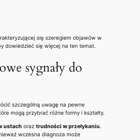
harakteryzującej się szeregiem objawów w
by dowiedzieć się więcej na ten ⁣temat.
zowe sygnały do​
rócić szczególną ‌uwagę na pewne ​
które ⁣mogą przybrać różne formy i kształty.
w ustach
oraz​
trudności⁤ w przełykaniu
.
, ponieważ wczesna⁤ diagnoza może