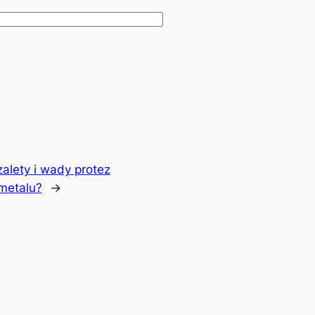
zalety i wady protez
metalu?
→