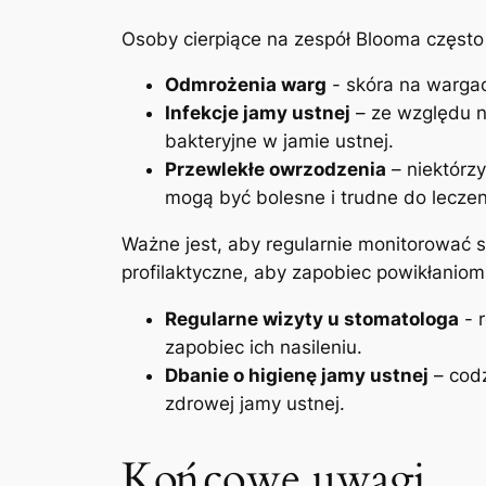
Osoby ​cierpiące na zespół​ Blooma częst
Odmrożenia warg
‍- skóra na⁣ warg
Infekcje jamy ‌ustnej
– ze⁣ względu ⁢
bakteryjne w​ jamie ustnej.
Przewlekłe owrzodzenia
– niektórzy
mogą być‌ bolesne i trudne do leczen
Ważne jest,‌ aby⁤ regularnie‍ monitorować
profilaktyczne, aby zapobiec powikłaniom
Regularne wizyty u stomatologa
-‍
zapobiec ich ⁣nasileniu.
Dbanie o higienę jamy ustnej
– codz
zdrowej jamy ustnej.
Końcowe uwagi