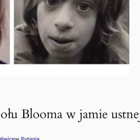
połu Blooma w jamie ustne
liwice
w
Pytania