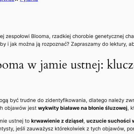
iżej zespołowi Blooma, rzadkiej chorobie⁢ genetycznej c
oby i jak⁢ można⁢ ją rozpoznać? Zapraszamy do lektury, a
oma⁣ w jamie ustnej: ⁤kluc
gą być trudne do ​zidentyfikowania, dlatego należy zw
h⁣ objawów‍ jest
wykwity białawe na błonie śluzowej
, 
e ‌ustnej to⁣
krwawienie ‌z dziąseł
,
uczucie‌ suchości 
 dentysty,⁣ jeśli zauważysz którekolwiek z tych⁤ objawów