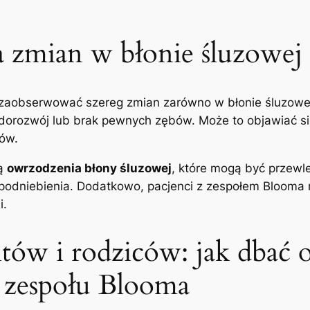
a ⁣zmian w błonie śluzowej
aobserwować szereg zmian⁢ zarówno w błonie śluzowej, 
iedorozwój lub brak ⁢pewnych zębów. ⁢Może to objawiać 
ów.
są
owrzodzenia błony śluzowej
, które mogą być przewl
raz podniebienia.⁣ Dodatkowo,⁢ pacjenci z zespołem Blo
i.
tów​ i rodziców: ‌jak⁤ dbać
 ⁣zespołu‍ Blooma