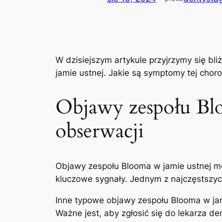
W dzisiejszym artykule przyjrzymy‌ się bl
jamie ustnej. ​Jakie są symptomy tej chor
Objawy zespołu ⁢Blo
obserwacji
Objawy zespołu Blooma w jamie⁤ ustnej mo
kluczowe⁣ sygnały. Jednym z najczęstszyc
Inne typowe ⁢objawy zespołu Blooma w​ jami
⁤Ważne jest,⁢ aby zgłosić ⁣się ⁤do lekarza