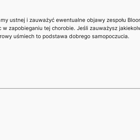
my ustnej i zauważyć‌ ewentualne objawy zespołu⁣ Bloom
w ⁣zapobieganiu tej chorobie. ‍Jeśli​ zauważysz jakiekol
 zdrowy uśmiech⁤ to podstawa dobrego samopoczucia.