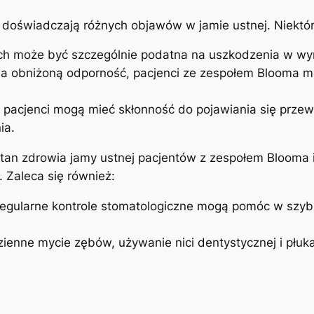
o doświadczają różnych objawów w jamie ustnej. Niektór
ach może ‌być szczególnie podatna na uszkodzenia w wyni
na obniżoną⁢ odporność, pacjenci⁢ ze zespołem Blooma m
 pacjenci⁤ mogą mieć ‍skłonność do pojawiania się przewl
ia.
 ‌stan zdrowia jamy ustnej pacjentów z zespołem ‌Blooma 
. Zaleca się również:
 regularne⁣ kontrole stomatologiczne mogą pomóc w szy
ienne mycie zębów, używanie nici dentystycznej i płuk