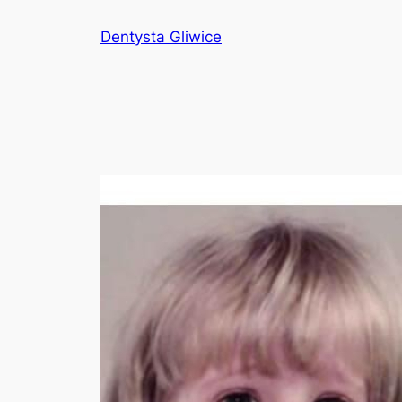
Przejdź
Dentysta Gliwice
do
treści