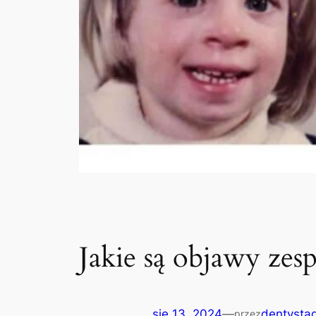
Jakie są objawy zes
sie 13, 2024
—
dentystag
przez