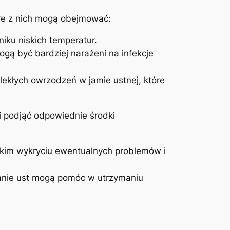
e⁤ z ⁢nich⁣ mogą obejmować:
ku niskich ‍temperatur.
ogą być bardziej narażeni na infekcje
ekłych ⁤owrzodzeń w jamie ustnej,⁤ które
i podjąć odpowiednie ⁢środki
bkim wykryciu ewentualnych problemów i⁤
anie ust mogą pomóc w utrzymaniu‍