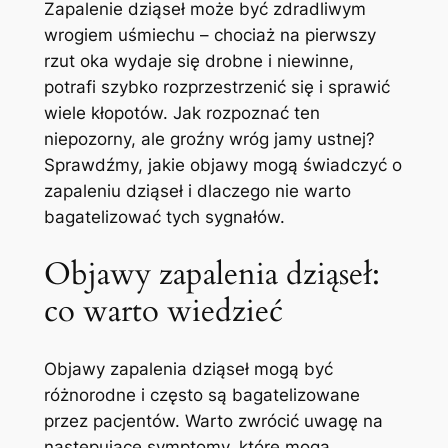
Zapalenie ‌dziąseł może ⁢być ‍zdradliwym
wrogiem ‍uśmiechu – chociaż‌ na pierwszy
rzut⁢ oka wydaje⁤ się​ drobne i niewinne,
potrafi szybko⁣ rozprzestrzenić się i sprawić⁤
wiele kłopotów.‍ Jak ⁣rozpoznać ten
niepozorny, ale groźny ‍wróg ​jamy ustnej?
Sprawdźmy, ⁢jakie ⁣objawy‍ mogą świadczyć o
zapaleniu dziąseł ‌i dlaczego ⁢nie ‌warto
bagatelizować tych‍ sygnałów.
Objawy zapalenia dziąseł:
co warto⁤ wiedzieć
Objawy zapalenia dziąseł mogą ​być
różnorodne i‍ często są‌ bagatelizowane
przez pacjentów. Warto⁣ zwrócić uwagę ⁢na
‍następujące symptomy, które ‍mogą