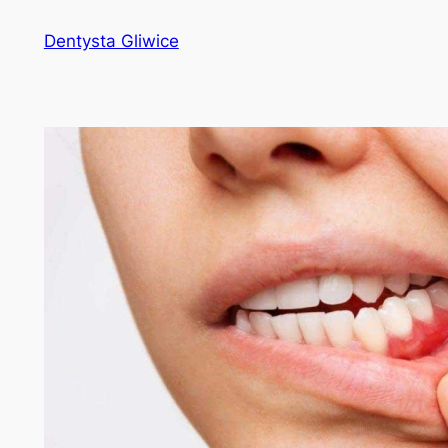
Przejdź
Dentysta Gliwice
do
treści