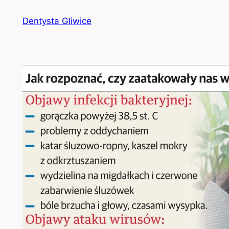
Przejdź
Dentysta Gliwice
do
treści