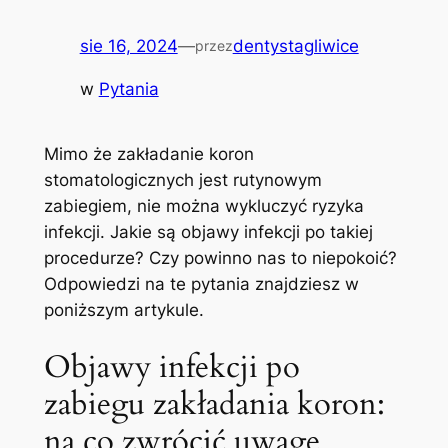
sie 16, 2024
—
dentystagliwice
przez
w
Pytania
Mimo że zakładanie koron
stomatologicznych‍ jest⁣ rutynowym ​
zabiegiem, nie można wykluczyć ryzyka
infekcji. ‍Jakie ⁤są objawy ​infekcji ‌po takiej
procedurze? Czy powinno ​nas to niepokoić?
⁢Odpowiedzi na te pytania znajdziesz⁢ w
poniższym‌ artykule.
Objawy infekcji po
zabiegu zakładania koron:
na‍ co zwrócić ⁢uwagę