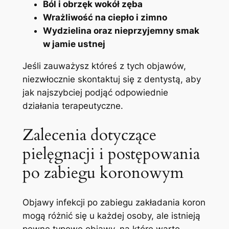
Ból ​i‍ obrzęk wokół ​zęba
Wrażliwość na ciepło i zimno
Wydzielina oraz nieprzyjemny smak‌
w ⁣jamie ustnej
Jeśli zauważysz‌ któreś ​z tych objawów,⁤
niezwłocznie skontaktuj się z dentystą, ⁤aby
‌jak najszybciej ⁤podjąć odpowiednie​
działania⁤ terapeutyczne.
Zalecenia dotyczące
pielęgnacji i postępowania
⁣po zabiegu koronowym
Objawy ‍infekcji po zabiegu zakładania koron
⁢mogą‍ różnić się u każdej osoby, ale istnieją
pewne⁢ typowe objawy, na które⁤ warto