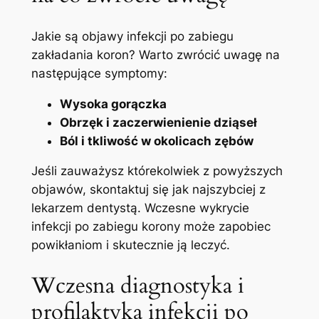
Jakie ⁣są objawy infekcji po zabiegu
zakładania ⁢koron? Warto​ zwrócić uwagę na
⁣następujące symptomy:
Wysoka‍ gorączka
Obrzęk i zaczerwienienie dziąseł
Ból i tkliwość w okolicach‌ zębów
Jeśli zauważysz którekolwiek ⁢z powyższych
objawów, skontaktuj ⁢się jak najszybciej ⁢z
⁤lekarzem ⁣dentystą. Wczesne wykrycie
infekcji po zabiegu ⁢korony ‍może zapobiec
⁤powikłaniom i ⁢skutecznie ją leczyć.
Wczesna diagnostyka i​
profilaktyka infekcji po