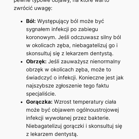
⁢zwrócić uwagę:
Ból:
Występujący ⁢ból może być
sygnałem infekcji⁣ po zabiegu
koronowym. ​Jeśli ⁤odczuwasz ⁤silny ból
w okolicach zęba, niebagatelizuj ‌go ​i
skonsultuj się z ⁤lekarzem ‍dentystą.
Obrzęk:
Jeśli zauważysz nienormalny⁢
obrzęk ‌w okolicach zęba, ‍może to
świadczyć ⁤o infekcji. Konieczne jest jak
najszybsze zgłoszenie tego‍ faktu
specjaliście.
Gorączka:
​Wzrost temperatury ciała
może być objawem ogólnoustrojowej
infekcji wywołanej​ przez bakterie. ​
Niebagatelizuj‌ gorączki ‍i skonsultuj‍ się
‍z lekarzem dentystą.