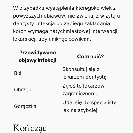
W przypadku wystąpienia⁤ któregokolwiek z
powyższych⁤ objawów, nie zwlekaj ⁤z wizytą ‌u
dentysty. Infekcja po zabiegu zakładania
⁤koron‍ wymaga natychmiastowej interwencji⁤
lekarskiej, aby uniknąć powikłań.
Przewidywane
Co zrobić?
objawy infekcji
Skonsultuj się‌ z
Ból
⁢lekarzem dentystą
Zgłoś to lekarzowi
Obrzęk
zagranicznemu
Udaj się ⁤do specjalisty
Gorączka
⁤jak najszybciej
Kończąc