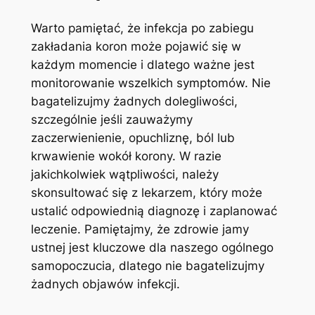
Warto pamiętać, że infekcja po ‍zabiegu
⁢zakładania ⁤koron może pojawić się w
każdym ‌momencie i⁢ dlatego⁢ ważne⁢ jest
monitorowanie wszelkich symptomów. Nie
bagatelizujmy ⁣żadnych dolegliwości,
⁤szczególnie ⁣jeśli zauważymy
zaczerwienienie, opuchliznę, ból lub
⁢krwawienie wokół korony. ⁤W razie
jakichkolwiek⁤ wątpliwości, należy
skonsultować się ‍z lekarzem, który ‍może
ustalić ‍odpowiednią ‌diagnozę i zaplanować
leczenie. Pamiętajmy, że zdrowie​ jamy
ustnej jest ‍kluczowe dla‍ naszego ogólnego
samopoczucia, dlatego nie bagatelizujmy
‍żadnych ⁢objawów infekcji.