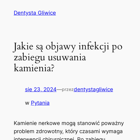
Przejdź
Dentysta Gliwice
do
treści
Jakie są objawy infekcji po
zabiegu usuwania
kamienia?
sie 23, 2024
—
dentystagliwice
przez
w
Pytania
Kamienie nerkowe mogą stanowić poważny
problem zdrowotny, który czasami wymaga
interwencji chirurgicznej. Po zabiegu