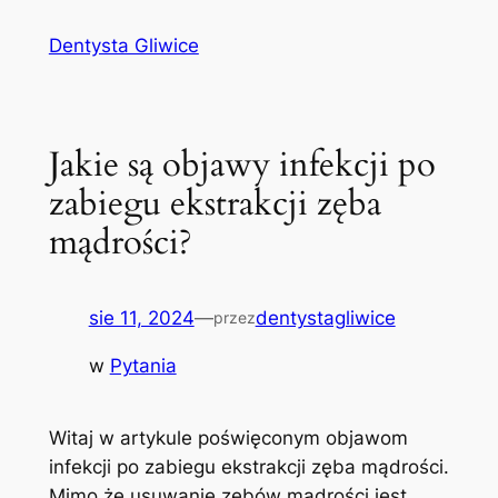
Przejdź
Dentysta Gliwice
do
treści
Jakie są objawy infekcji po
zabiegu ekstrakcji zęba
mądrości?
sie 11, 2024
—
dentystagliwice
przez
w
Pytania
Witaj w artykule poświęconym objawom
infekcji po zabiegu ekstrakcji zęba mądrości.
Mimo że usuwanie zębów mądrości jest