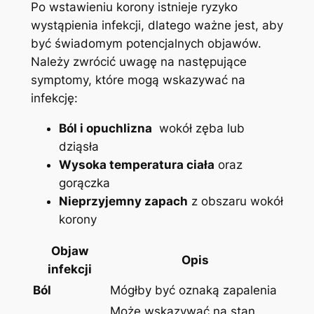
Po wstawieniu korony istnieje ryzyko
wystąpienia infekcji, dlatego ważne jest, aby
być​ świadomym⁢ potencjalnych objawów.
Należy zwrócić uwagę na następujące
symptomy, które mogą wskazywać na
infekcję:
Ból i opuchlizna
⁤ wokół zęba lub
dziąsła
Wysoka ‍temperatura ciała
oraz
gorączka
Nieprzyjemny zapach
z obszaru wokół
korony
Objaw
Opis
infekcji
Ból
Mógłby⁤ być oznaką zapalenia
Może wskazywać na stan⁤