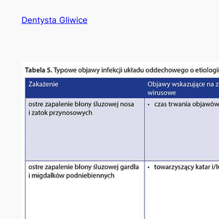
Przejdź
Dentysta Gliwice
do
treści