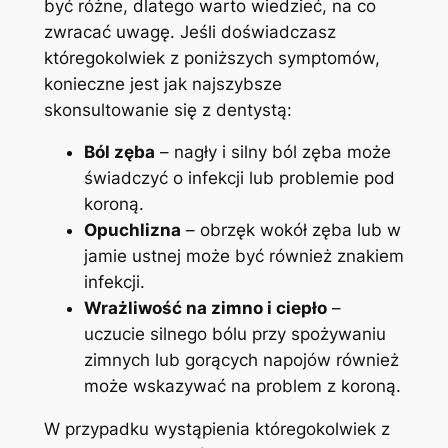
być różne, dlatego warto ‍wiedzieć, na co
zwracać uwagę. Jeśli doświadczasz
któregokolwiek z poniższych symptomów,
konieczne jest jak najszybsze
skonsultowanie się z dentystą:
Ból zęba
– nagły⁣ i ⁣silny ból zęba może
świadczyć o infekcji lub problemie ‍pod
koroną.
Opuchlizna
– obrzęk wokół zęba lub​ w
jamie ustnej może być również⁢ znakiem
infekcji.
Wrażliwość na zimno i ciepło
–
uczucie⁣ silnego bólu przy spożywaniu
zimnych⁤ lub gorących⁣ napojów również‍
może wskazywać na problem z koroną.
W przypadku wystąpienia któregokolwiek z