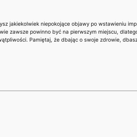
sz‍ jakiekolwiek niepokojące objawy ‌po wstawieniu impla
wie⁢ zawsze ⁣powinno być na pierwszym ⁢miejscu, dlatego
k wątpliwości. Pamiętaj, że dbając o swoje zdrowie, dbasz