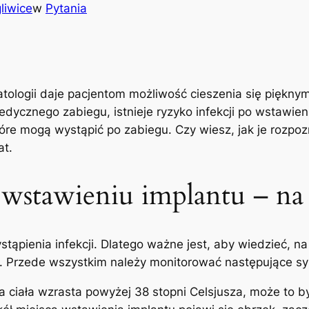
liwice
w
Pytania
atologii daje pacjentom możliwość cieszenia się piękn
ycznego⁣ zabiegu, istnieje ryzyko infekcji po wstawieni
óre mogą wystąpić po zabiegu. Czy wiesz, jak je⁢ rozpozn
at.
 wstawieniu implantu – na
stąpienia infekcji. ‍Dlatego ważne jest, aby ⁢wiedzieć, 
.⁣ Przede wszystkim należy ⁤monitorować następujące 
ra ciała wzrasta powyżej 38 stopni Celsjusza, może to by