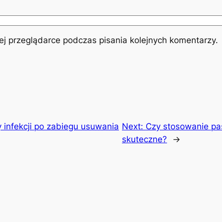
j przeglądarce podczas pisania kolejnych komentarzy.
 infekcji po zabiegu usuwania
Next:
Czy stosowanie pas
skuteczne?
→