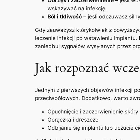
Obrzęk i zaczerwienienie
– jeśli wo
wskazywać na ‌infekcję.
Ból i tkliwość
– jeśli odczuwasz silny
Gdy zauważysz którykolwiek ⁢z​ powyższyc
leczenie infekcji po wstawieniu implantu. 
zaniedbuj sygnałów wysyłanych przez ‌or
Jak rozpoznać wcze
Jednym z pierwszych objawów infekcji po w
przeciwbólowych. Dodatkowo, warto ⁤zwr
Opuchnięcie i zaczerwienienie skóry
Gorączka i dreszcze
Odbijanie się implantu lub uczucie ci