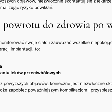
yższych objawów, niezwłocznie skontaktuj się z lekarze
malizując ⁤ryzyko powikłań.
e powrotu do zdrowia po​ w
monitorować swoje ciało i zauważać wszelkie niepokojące
cji ⁢implantacji, to:
a
owaniu leków przeciwbólowych
z powyższych⁤ objawów, konieczne jest niezwłoczne skon
może zapobiec poważniejszym‌ komplikacjom ‌i przyspiesz