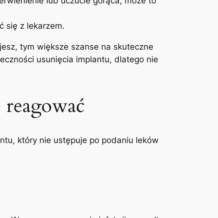
erwienienie lub uczucie‍ gorąca, może to
ć się z lekarzem.
ujesz, tym większe szanse na skuteczne
ieczności usunięcia implantu, dlatego nie
e reagować
tu, ⁢który nie ustępuje po⁢ podaniu leków