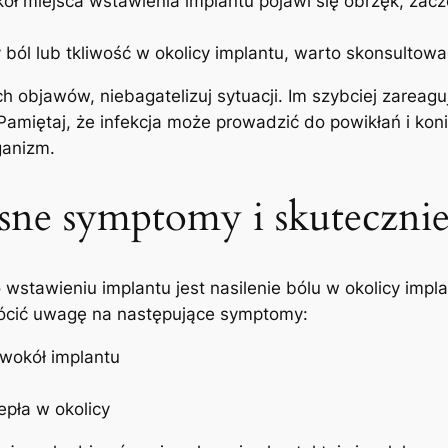
kół miejsca wstawienia implantu pojawi się obrzęk, zacz
 ból ⁤lub tkliwość w okolicy ⁢implantu, warto skonsultowa
h objawów, niebagatelizuj sytuacji. Im szybciej zareag
⁢Pamiętaj, że infekcja może prowadzić‍ do powikłań i kon
ganizm.
sne symptomy i skuteczni
stawieniu implantu jest nasilenie bólu w okolicy implan
ócić uwagę ⁢na następujące symptomy:
 wokół implantu
epła​ w okolicy