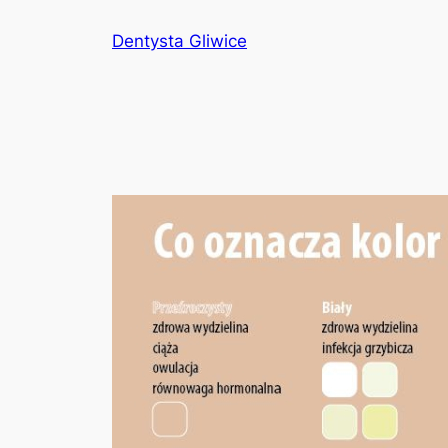
Przejdź
Dentysta Gliwice
do
treści