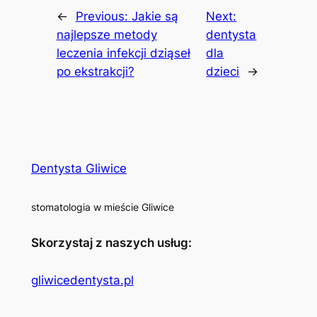
←
Previous:
Jakie są
Next:
najlepsze metody
dentysta
leczenia infekcji dziąseł
dla
po ekstrakcji?
dzieci
→
Dentysta Gliwice
stomatologia w mieście Gliwice
Skorzystaj z naszych usług:
gliwicedentysta.pl