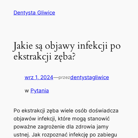
Przejdź
Dentysta Gliwice
do
treści
Jakie są objawy infekcji po
ekstrakcji zęba?
wrz 1, 2024
—
dentystagliwice
przez
w
Pytania
Po ekstrakcji zęba ⁣wiele osób doświadcza
objawów ​infekcji, które mogą⁣ stanowić
poważne zagrożenie dla zdrowia jamy
ustnej. Jak rozpoznać infekcję po zabiegu