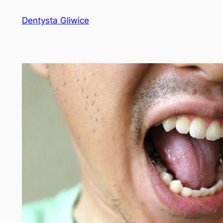
Przejdź
Dentysta Gliwice
do
treści