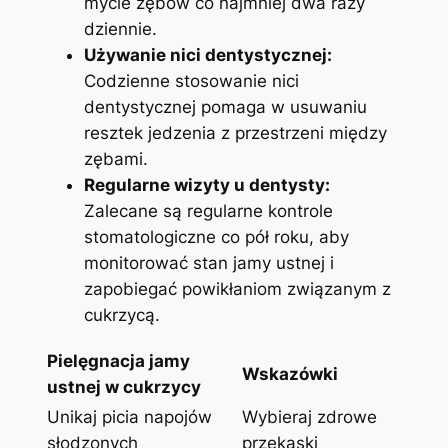
mycie zębów co najmniej dwa ‌razy
dziennie.
Używanie ‌nici dentystycznej:
Codzienne stosowanie⁤ nici
dentystycznej pomaga w usuwaniu
resztek jedzenia z przestrzeni ‌między
zębami.
Regularne wizyty u dentysty:
Zalecane są regularne kontrole
stomatologiczne co pół roku, aby
monitorować stan jamy ustnej i
zapobiegać powikłaniom związanym ⁢z ​
cukrzycą.
Pielęgnacja jamy
Wskazówki
ustnej⁤ w cukrzycy
Unikaj picia napojów
Wybieraj zdrowe
⁢słodzonych
przekąski