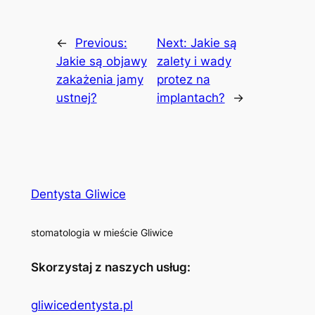
←
Previous:
Next:
Jakie są
Jakie są objawy
zalety i wady
zakażenia jamy
protez na
ustnej?
implantach?
→
Dentysta Gliwice
stomatologia w mieście Gliwice
Skorzystaj z naszych usług:
gliwicedentysta.pl