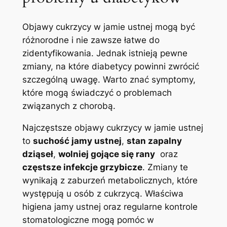
Objawy cukrzycy ‌w ⁤jamie ustnej mogą⁢ być
różnorodne‌ i nie zawsze łatwe do
⁣zidentyfikowania. Jednak ⁤istnieją pewne
zmiany, na⁣ które diabetycy powinni ​zwrócić
szczególną uwagę. Warto znać symptomy,
które mogą‌ świadczyć o⁢ problemach
związanych‍ z ⁢chorobą.
Najczęstsze objawy​ cukrzycy w jamie ustnej
‍to
suchość jamy ustnej
,
stan⁤ zapalny
dziąseł
,⁤
wolniej gojące się rany
‌ oraz
częstsze infekcje ⁤grzybicze
. Zmiany ‍te
⁣wynikają​ z zaburzeń metabolicznych, które
występują u osób z cukrzycą.⁤ Właściwa⁤
higiena ⁤jamy ustnej oraz regularne kontrole
stomatologiczne mogą‍ pomóc w