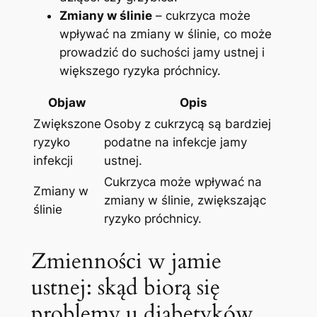
Zmiany w ślinie
– ‍cukrzyca może
⁣wpływać na ‍zmiany w ślinie, co może
‌prowadzić do suchości jamy⁤ ustnej i‌
większego ryzyka próchnicy.
Objaw
Opis
Zwiększone
Osoby z⁤ cukrzycą są bardziej
ryzyko
podatne na infekcje jamy
‌infekcji
ustnej.
Cukrzyca może wpływać na
Zmiany⁤ w
zmiany ⁢w ślinie, zwiększając
ślinie
ryzyko próchnicy.
Zmienności w ⁤jamie
⁤ustnej:‌ skąd biorą się
problemy u diabetyków