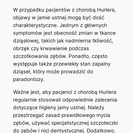
W przypadku pacjentów z chorobą‍ Hurlera,
objawy w ‌jamie ustnej mogą być ‌dość
charakterystyczne. Jednym z głównych
symptomów jest obecność⁢ zmian ⁣w tkance
dziąsłowej, takich jak nadmierna tkliwość,
obrzęk czy‌ krwawienie podczas
szczotkowania zębów. Ponadto, często
występuje także ‍przewlekły stan zapalny
dziąseł, ‍który ⁤może prowadzić do
⁣paradontozy.
Ważne⁢ jest, ​aby⁢ pacjenci z⁤ chorobą Hurlera
regularnie stosowali odpowiednie ‍zalecenia
dotyczące higieny jamy ⁣ustnej. Należy
przestrzegać ⁣zasad ​prawidłowego mycia
zębów, używać specjalistycznej szczoteczki
do zębów i ​nici⁤ dentystycznej. Dodatkowo,