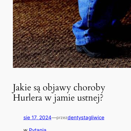
Jakie są objawy choroby
Hurlera w jamie ustnej?
sie 17, 2024
—
dentystagliwice
przez
w
Pytania