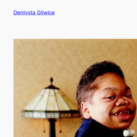
Przejdź
Dentysta Gliwice
do
treści