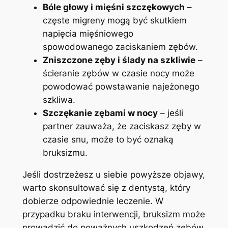
Bóle głowy i mięśni szczękowych
–
częste migreny mogą być skutkiem
napięcia mięśniowego
spowodowanego zaciskaniem zębów.
Zniszczone ⁣zęby i ślady ⁤na szkliwie
–
⁢ścieranie zębów⁣ w czasie nocy może
powodować powstawanie najeżonego
szkliwa.
Szczękanie zębami w ⁣nocy
– jeśli
partner zauważa, że ‌zaciskasz zęby⁢ w
czasie snu, może to być⁤ oznaką
bruksizmu.
Jeśli dostrzeżesz ​u ‌siebie powyższe objawy,
warto skonsultować się z dentystą, który
dobierze odpowiednie leczenie. W
przypadku braku interwencji, bruksizm ​może
prowadzić do poważnych uszkodzeń zębów