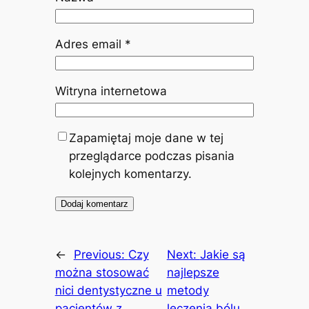
Adres email
*
Witryna internetowa
Zapamiętaj moje dane w tej
przeglądarce podczas pisania
kolejnych komentarzy.
←
Previous:
Czy
Next:
Jakie są
można stosować
najlepsze
nici dentystyczne u
metody
pacjentów z
leczenia bólu