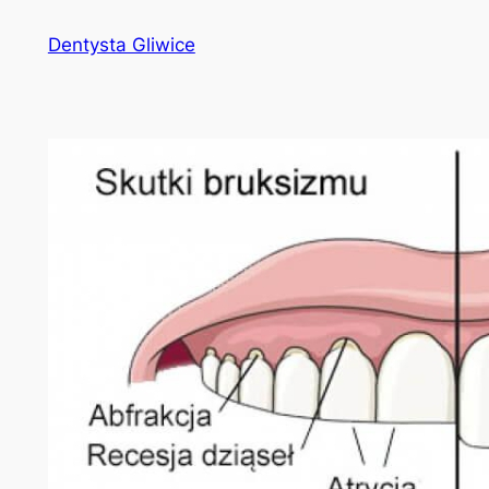
Przejdź
Dentysta Gliwice
do
treści