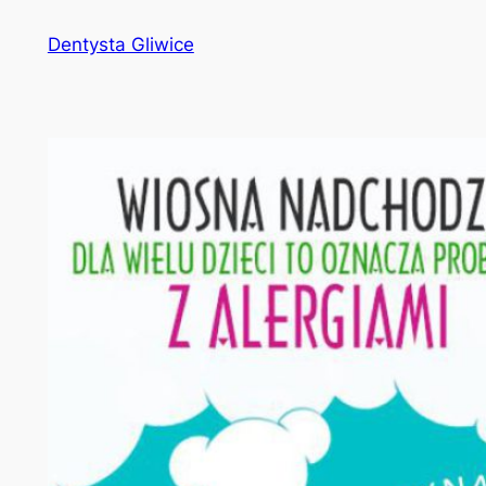
Przejdź
Dentysta Gliwice
do
treści