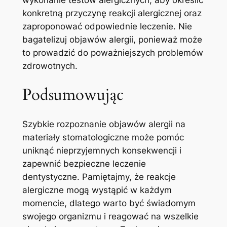
wykonanie ⁤testów alergicznych,⁤ aby określić
konkretną przyczynę reakcji alergicznej ⁢oraz
⁤zaproponować odpowiednie⁣ leczenie. Nie‌
bagatelizuj​ objawów alergii, ⁤ponieważ może‌
to prowadzić do poważniejszych problemów
zdrowotnych.
Podsumowując
Szybkie⁤ rozpoznanie​ objawów alergii⁣ na
materiały stomatologiczne może pomóc
uniknąć​ nieprzyjemnych ⁢konsekwencji ⁢i
zapewnić bezpieczne leczenie⁣
dentystyczne. Pamiętajmy,⁤ że reakcje
alergiczne mogą wystąpić​ w każdym‍
momencie, dlatego warto być świadomym
swojego organizmu i reagować na wszelkie