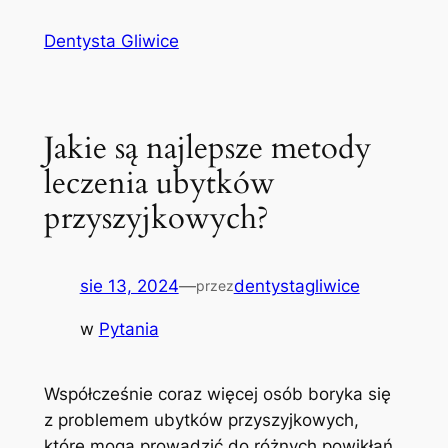
Przejdź
Dentysta Gliwice
do
treści
Jakie są najlepsze metody
leczenia ubytków
przyszyjkowych?
sie 13, 2024
—
dentystagliwice
przez
w
Pytania
Współcześnie coraz więcej osób boryka​ się
z problemem ⁢ubytków przyszyjkowych,
które mogą​ prowadzić do różnych powikłań