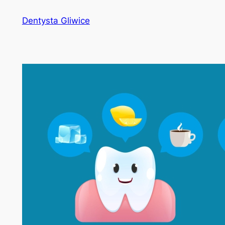
Przejdź
Dentysta Gliwice
do
treści