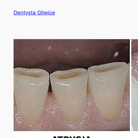
Przejdź
Dentysta Gliwice
do
treści