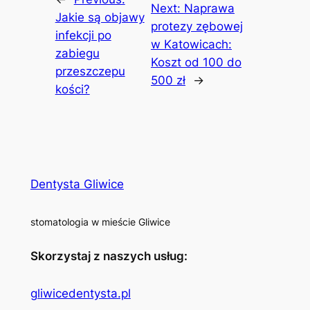
Next:
Naprawa
Jakie są objawy
protezy zębowej
infekcji po
w Katowicach:
zabiegu
Koszt od 100 do
przeszczepu
500 zł
→
kości?
Dentysta Gliwice
stomatologia w mieście Gliwice
Skorzystaj z naszych usług:
gliwicedentysta.pl