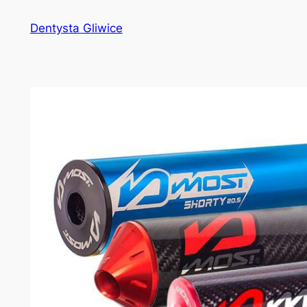
Przejdź
Dentysta Gliwice
do
treści