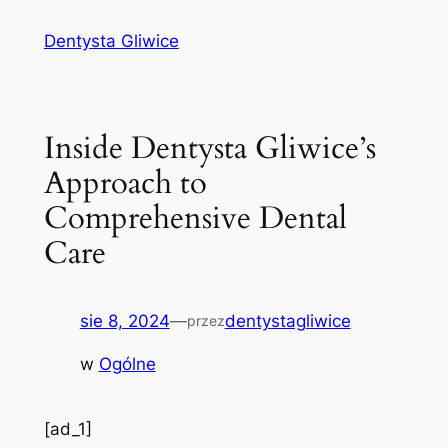
Przejdź
Dentysta Gliwice
do
treści
Inside Dentysta Gliwice’s
Approach to
Comprehensive Dental
Care
sie 8, 2024
—
dentystagliwice
przez
w
Ogólne
[ad_1]