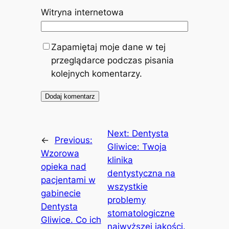
Witryna internetowa
Zapamiętaj moje dane w tej
przeglądarce podczas pisania
kolejnych komentarzy.
Next:
Dentysta
←
Previous:
Gliwice: Twoja
Wzorowa
klinika
opieka nad
dentystyczna na
pacjentami w
wszystkie
gabinecie
problemy
Dentysta
stomatologiczne
Gliwice. Co ich
najwyższej jakości.