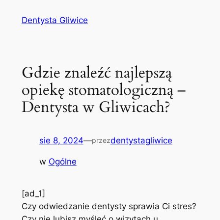
Przejdź
Dentysta Gliwice
do
treści
Gdzie znaleźć najlepszą
opiekę stomatologiczną –
Dentysta w Gliwicach?
sie 8, 2024
—
dentystagliwice
przez
w
Ogólne
[ad_1]
Czy odwiedzanie dentysty sprawia Ci stres?
Czy nie lubisz myśleć o wizytach u