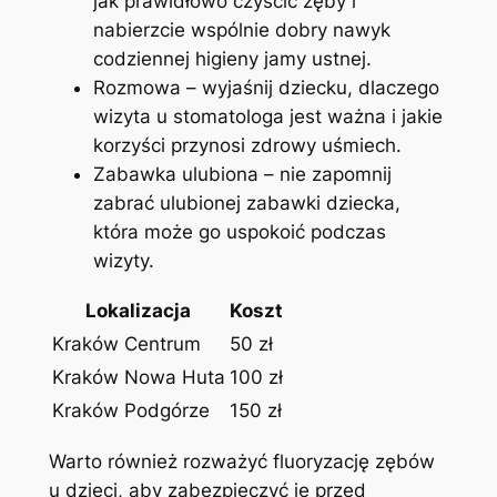
jak prawidłowo czyścić zęby i
nabierzcie wspólnie dobry ⁢nawyk⁢
codziennej higieny jamy ustnej.
Rozmowa – wyjaśnij dziecku,⁣ dlaczego
wizyta u stomatologa jest ​ważna i ‌jakie
korzyści przynosi zdrowy uśmiech.
Zabawka ulubiona – nie zapomnij
zabrać ulubionej zabawki‌ dziecka,
która może go uspokoić podczas
wizyty.
Lokalizacja
Koszt
Kraków ⁣Centrum
50 zł
Kraków Nowa Huta
100 zł
Kraków Podgórze
150 zł
Warto również ​rozważyć ⁢fluoryzację zębów
u dzieci, aby zabezpieczyć je przed