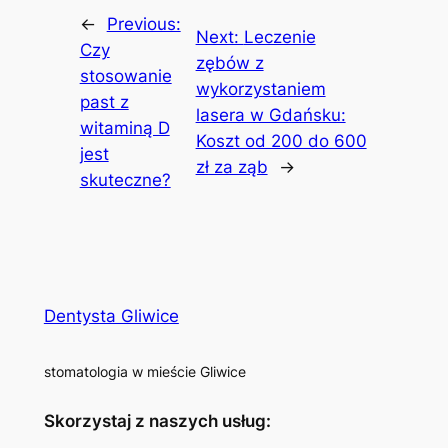
←
Previous:
Next:
Leczenie
Czy
zębów z
stosowanie
wykorzystaniem
past z
lasera w Gdańsku:
witaminą D
Koszt od 200 do 600
jest
zł za ząb
→
skuteczne?
Dentysta Gliwice
stomatologia w mieście Gliwice
Skorzystaj z naszych usług: