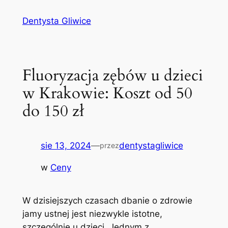
Przejdź
Dentysta Gliwice
do
treści
Fluoryzacja zębów u dzieci
w Krakowie: Koszt od 50
do 150 zł
sie 13, 2024
—
dentystagliwice
przez
w
Ceny
W dzisiejszych czasach ​dbanie o zdrowie ​
jamy ⁢ustnej jest niezwykle⁣ istotne, ​
szczególnie u dzieci. ‌Jednym z