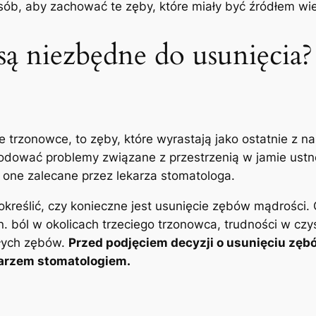
posób, aby zachować te zęby, które miały być źródłem 
są niezbędne do usunięcia?
trzonowce, to zęby,‌ które wyrastają jako⁢ ostatnie z na
dować problemy związane z przestrzenią ‍w jamie ustne
⁢ one zalecane przez lekarza stomatologa.
kreślić, czy konieczne jest ‌usunięcie zębów mądrości
n. ból w okolicach trzeciego trzonowca, trudności w czy
łych zębów.
Przed podjęciem decyzji o usunięciu zęb
arzem stomatologiem.