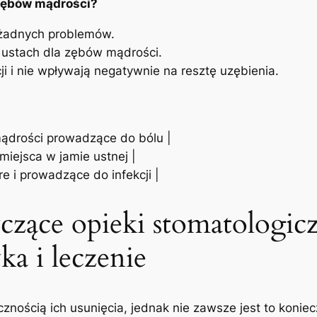
zębów mądrości?
 żadnych problemów.
 ustach dla zębów‌ mądrości.
i i nie ⁤wpływają negatywnie na resztę uzębienia.
ądrości prowadzące do ​bólu‍ |
 miejsca w jamie ustnej |
e ‌i prowadzące do infekcji |
czące opieki stomatologicz
ka i leczenie
znością ich usunięcia, jednak nie ⁣zawsze jest to koniec