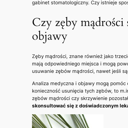
gabinet stomatologiczny. Czy istnieje s
Czy⁢ zęby mądrości 
objawy
Zęby mądrości, znane również jako trzecie 
mają odpowiedniego miejsca ​i⁤ mogą powo
⁣usuwanie zębów mądrości, nawet jeśli są
Analiza medyczna i objawy mogą ⁢pomóc o
konieczność usunięcia ‍tych zębów, to m.i
zębów mądrości czy skrzywienie pozosta
skonsultować się z doświadczonym lek