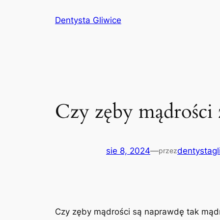
Przejdź
Dentysta Gliwice
do
treści
Czy zęby mądrości 
sie 8, 2024
—
dentystagl
przez
Czy zęby mądrości są naprawdę tak mądr