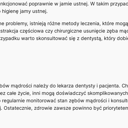
nkcjonować poprawnie ⁤w jamie ustnej. W takim przypad
 higienę jamy ustnej.
 problemy, istnieją różne metody ‍leczenia, które⁣ mogą
strakcja częściowa czy chirurgiczne⁢ usunięcie zęba m
ypadku warto skonsultować się z dentystą,​ który ‌dobi
ębów mądrości należy do lekarza dentysty i pacjenta. Ch
ez całe życie, inni mogą doświadczyć skomplikowanyc
o regularnie‌ monitorować stan zębów mądrości i konsulto
j. Ostatecznie, zdrowie zawsze powinno być priorytetem