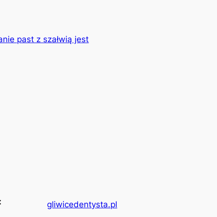
nie past z szałwią jest
:
gliwicedentysta.pl