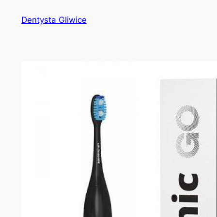
Przejdź
Dentysta Gliwice
do
treści