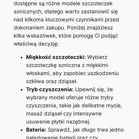
dostępne są różne modele szczoteczek
sonicznych, dlatego‍ warto⁤ zastanowić się
nad kilkoma kluczowymi ⁣czynnikami przed
dokonaniem‍ zakupu. Poniżej znajdziesz
kilka wskazówek,⁢ które pomogą Ci podjąć
właściwą⁣ decyzję:
Miękkość ⁤szczoteczki:
Wybierz
szczoteczkę soniczna z miękkimi‍
włoskami, aby zapobiec uszkodzeniu
szkliwa oraz ‍dziąseł.
Tryb czyszczenia:
Upewnij się, że
wybrany model oferuje różne ‌tryby
czyszczenia, takie jak delikatne mycie,
masaż dziąseł czy intensywne
usuwanie płytki nazębnej.
Bateria:
Sprawdź, jak długo ⁢trwa jedno
naładowanie ⁢baterii​ oraz czy