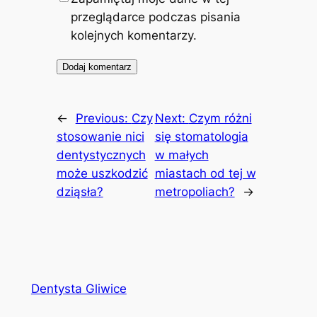
przeglądarce podczas pisania
kolejnych komentarzy.
←
Previous:
Czy
Next:
Czym różni
stosowanie nici
się stomatologia
dentystycznych
w małych
może uszkodzić
miastach od tej w
dziąsła?
metropoliach?
→
Dentysta Gliwice