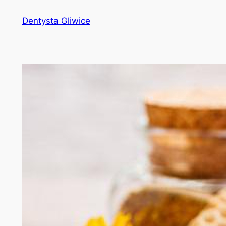
Przejdź
Dentysta Gliwice
do
treści