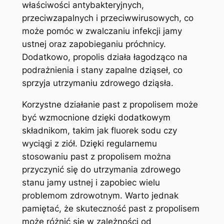
właściwości antybakteryjnych,
przeciwzapalnych⁤ i przeciwwirusowych, co⁢
może pomóc w zwalczaniu infekcji jamy
ustnej oraz zapobieganiu próchnicy.
Dodatkowo, propolis działa łagodząco na
podrażnienia i stany zapalne⁣ dziąseł, co
sprzyja utrzymaniu zdrowego dziąsła.
Korzystne‌ działanie past ‌z propolisem może
być wzmocnione dzięki dodatkowym
składnikom, takim jak fluorek ⁤sodu czy
‌wyciągi z ziół. Dzięki regularnemu
stosowaniu past z⁤ propolisem można
⁢przyczynić się do utrzymania zdrowego
stanu jamy ustnej i zapobiec wielu
problemom zdrowotnym. Warto jednak
pamiętać,​ że skuteczność past z propolisem
może różnić ⁢się w ⁤zależności od