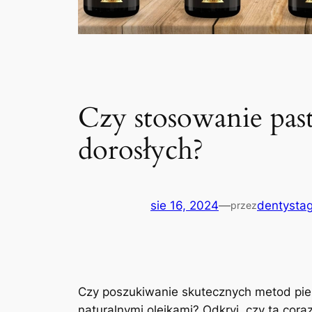
Czy stosowanie past
dorosłych?
sie 16, 2024
—
dentystag
przez
Czy⁢ poszukiwanie skutecznych metod piel
⁤naturalnymi⁢ olejkami? Odkryj, czy ta c