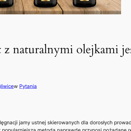
 z naturalnymi olejkami je
liwice
w
Pytania
ęgnacji jamy ustnej skierowanych​ dla dorosłych prowad
oraz popularniejsza metoda⁣ naprawdę przynosi pożądane 