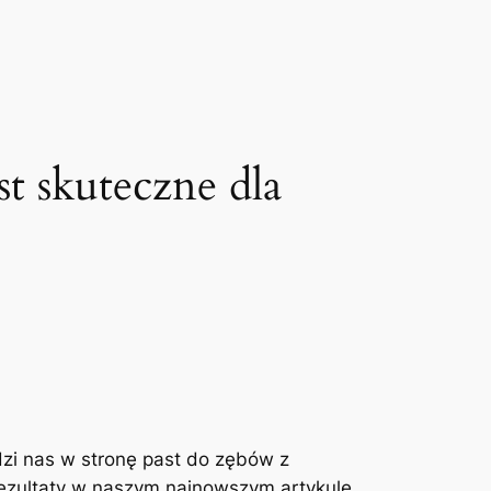
st skuteczne dla
zi nas w stronę past⁤ do zębów z
rezultaty w naszym ​najnowszym artykule.