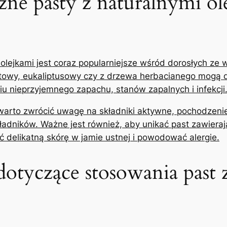
ne ⁢pasty ⁤z ‌naturalnymi ol
ejkami jest coraz popularniejsze wśród dorosłych ze‍ wzg
miętowy, eukaliptusowy czy z drzewa herbacianego mogą‍ 
u nieprzyjemnego ⁣zapachu, stanów zapalnych i infekcji
warto ‌zwrócić uwagę na składniki ⁣aktywne, pochodzenie
ładników. ​Ważne jest również, aby unikać past zawiera
 delikatną skórę w jamie ustnej i powodować alergie.
tyczące stosowania past z 