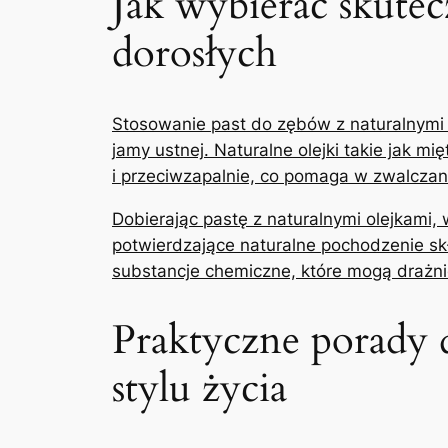
Jak wybierać skutecz
dorosłych
Stosowanie past do zębów z naturalnymi ol
jamy ustnej. Naturalne olejki takie jak 
i przeciwzapalnie, co pomaga w zwalczani
Dobierając pastę z naturalnymi olejkami, 
potwierdzające naturalne​ pochodzenie sk
substancje chemiczne, które mogą drażnić
Praktyczne porady do
stylu życia