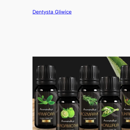
Przejdź
Dentysta Gliwice
do
treści