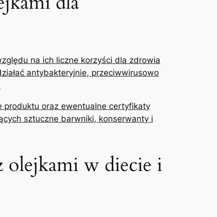
ejkami dla
lędu na‌ ich liczne‍ korzyści dla zdrowia
działać antybakteryjnie, przeciwwirusowo
.
 ⁤produktu oraz ewentualne ⁤certyfikaty
jących sztuczne barwniki, konserwanty i
olejkami‌ w diecie ⁢i