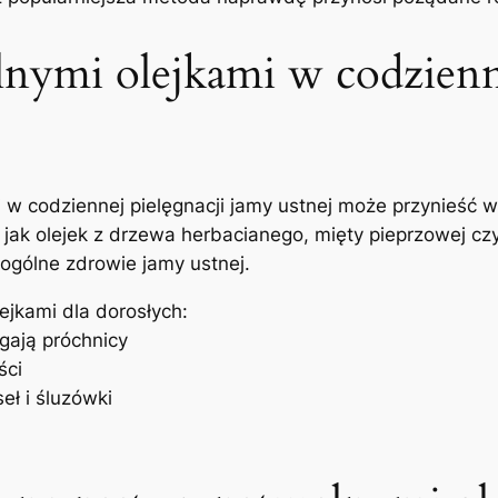
ralnymi olejkami w codzienn
w codziennej pielęgnacji jamy⁣ ustnej może przynieść wi
k olejek z ‌drzewa​ herbacianego,​ mięty pieprzowej ⁣czy e
 ogólne zdrowie jamy‍ ustnej.
lejkami dla dorosłych:
egają próchnicy
ści
eł i śluzówki