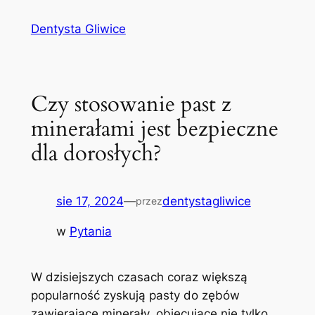
Przejdź
Dentysta Gliwice
do
treści
Czy stosowanie past z
minerałami jest bezpieczne
dla dorosłych?
sie 17, 2024
—
dentystagliwice
przez
w
Pytania
W ⁤dzisiejszych czasach coraz‍ większą
popularność ​zyskują pasty⁤ do ​zębów
zawierające minerały, obiecujące⁢ nie tylko