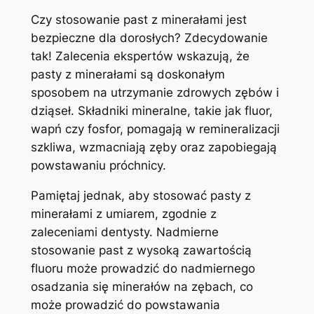
Czy⁤ stosowanie past z minerałami ‍jest‌
bezpieczne ‍dla dorosłych?‍ Zdecydowanie‌
tak! Zalecenia ekspertów wskazują, że⁤
pasty ⁤z minerałami są ⁤doskonałym
sposobem⁢ na‌ utrzymanie zdrowych ⁢zębów ⁣i
dziąseł. Składniki mineralne, takie​ jak fluor,
wapń ⁢czy‍ fosfor, ‍pomagają w remineralizacji
szkliwa, ⁤wzmacniają zęby oraz‌ zapobiegają
powstawaniu‌ próchnicy.
Pamiętaj jednak,⁤ aby⁢ stosować ​pasty z
minerałami​ z‍ umiarem, zgodnie z
zaleceniami dentysty. Nadmierne⁣
stosowanie past⁢ z wysoką ‍zawartością
fluoru może​ prowadzić⁢ do⁢ nadmiernego
osadzania ‍się minerałów na zębach, co
może prowadzić⁢ do powstawania