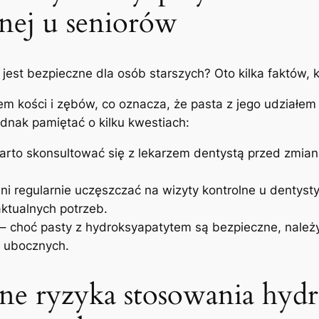
tnej u seniorów
jest bezpieczne dla osób starszych? Oto kilka faktów, 
em⁣ kości⁤ i zębów, co oznacza, że⁣ pasta z jego ⁤udział
jednak pamiętać​ o kilku kwestiach:
rto ‌skonsultować ⁤się​ z lekarzem dentystą przed ​zmian
ni regularnie uczęszczać na wizyty kontrolne u dentyst
 aktualnych potrzeb.
– choć pasty​ z hydroksyapatytem są bezpieczne, należy
‌ ubocznych.
lne ryzyka stosowania⁤ hyd