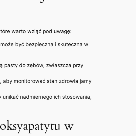
które warto wziąć pod‌ uwagę:
em może być bezpieczna i skuteczna ‍w
ą ​pasty do ​zębów, zwłaszcza przy ​
y, aby monitorować stan zdrowia jamy
 unikać ‌nadmiernego‍ ich stosowania,
roksyapatytu w