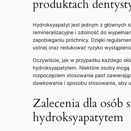
produktach dentyst
Hydroksyapatyt jest ​jednym z głównych 
remineralizacyjne i zdolność do⁤ wypełni
zapobieganiu⁤ próchnicy. ​Dzięki​ regular
ustnej oraz redukować ryzyko wystąpie
Oczywiście, jak w przypadku ​każdego sk
hydroksyapatytem. ​Niektóre osoby mogą b
rozpoczęciem stosowania past zawierając
dawkowania⁢ i ⁢sposobu stosowania, aby 
Zalecenia dla osób s
‌hydroksyapatytem