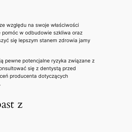
e względu ‌na swoje ‌właściwości
e pomóc ⁣w ⁤odbudowie szkliwa oraz
eszyć się lepszym stanem zdrowia⁢ jamy
ją pewne potencjalne ‍ryzyka związane z
onsultować się z dentystą przed
leceń producenta dotyczących
.
ast z