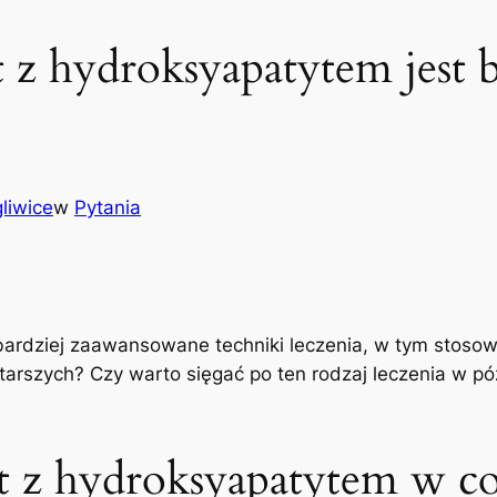
 z hydroksyapatytem jest 
liwice
w
Pytania
bardziej zaawansowane techniki leczenia,‌ w tym stoso
starszych? Czy warto⁣ sięgać‍ po ten rodzaj leczenia w ‍
​ z hydroksyapatytem w⁢ c