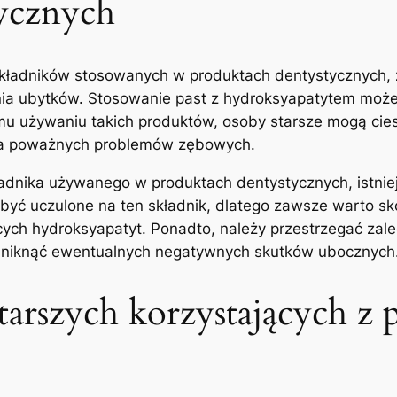
ycznych
składników stosowanych w produktach dentystycznych, z
ania ubytków.‍ Stosowanie past z ⁢hydroksyapatytem‍ moż
nemu używaniu takich produktów,⁤ osoby starsze mogą ‌ci
nia poważnych problemów zębowych.
ładnika używanego w produktach dentystycznych, istnie
yć uczulone na ten składnik, dlatego ‍zawsze ‌warto sk
ych ⁢hydroksyapatyt. Ponadto, należy przestrzegać za
uniknąć​ ewentualnych ‌negatywnych skutków ubocznych
tarszych korzystających⁣ z p