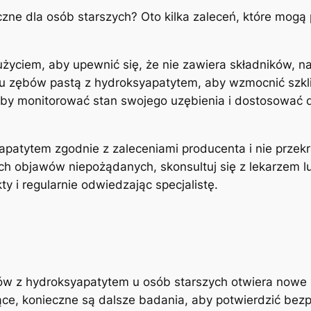
czne dla osób starszych? Oto⁢ kilka zaleceń, które mog
yciem, aby upewnić ‍się, że nie zawiera ⁢składników, na
u zębów‌ pastą z hydroksyapatytem, aby wzmocnić szkli
 aby monitorować stan ​swojego uzębienia‌ i dostosować d
apatytem zgodnie z zaleceniami producenta i nie przekra
ych objawów niepożądanych, skonsultuj się z ⁢lekarzem l
y i ⁤regularnie odwiedzając ⁤specjalistę.
ów ⁤z hydroksyapatytem u osób starszych otwiera nowe m
ące, ​konieczne ‍są dalsze badania, aby potwierdzić bez