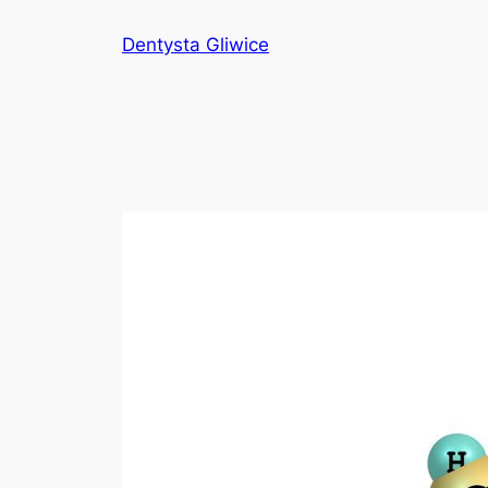
Przejdź
Dentysta Gliwice
do
treści