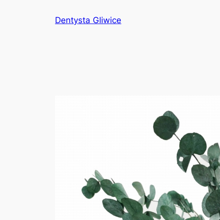
Przejdź
Dentysta Gliwice
do
treści