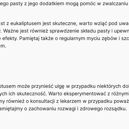
tego⁣ pasty z jego ‌dodatkiem mogą pomóc w zwalczaniu i
ast z eukaliptusem jest skuteczne, warto wziąć pod uw
y. Ważne jest również sprawdzenie‌ składu pasty i upewn
 efekty. Pamiętaj także o regularnym myciu zębów i szc
em.
tusem może przynieść ulgę w przypadku niektórych dole
 ich skuteczność. Warto eksperymentować ⁤z różnymi pro
również o konsultacji⁢ z lekarzem ⁤w przypadku ‌powa
pamiętajmy o zachowaniu rozwagi⁤ i zdrowego rozsądku.