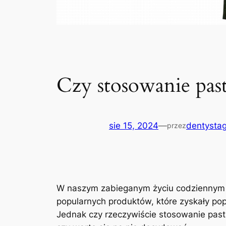
Czy stosowanie past
sie 15, 2024
—
dentystag
przez
W ​naszym zabieganym ⁤życiu ⁣codzienny
⁣popularnych produktów, które zyskały p
⁤Jednak czy rzeczywiście stosowanie past 