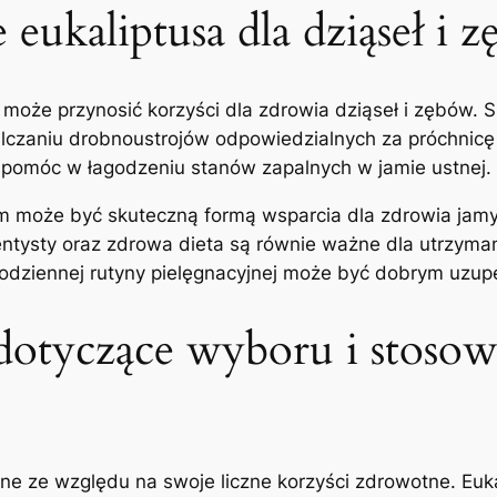
ukaliptusa⁤ dla ⁢dziąseł⁣ i 
może przynosić korzyści dla zdrowia dziąseł⁤ i zębów. S
czaniu drobnoustrojów odpowiedzialnych za próchnicę i
⁣pomóc w ​łagodzeniu⁤ stanów zapalnych w jamie ustnej.
 może być skuteczną formą wsparcia dla zdrowia jamy⁤ 
dentysty oraz zdrowa dieta są równie ważne dla utrzyman
ziennej rutyny pielęgnacyjnej ⁣może‍ być dobrym uzupe
otyczące wyboru​ i stosowa
ne ⁤ze względu na swoje liczne korzyści zdrowotne. Euka