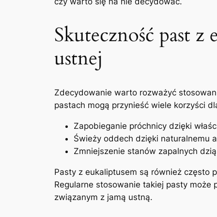
czy warto się⁣ na nie ​decydować.
Skuteczność ⁣past z
ustnej
Zdecydowanie⁢ warto‍ rozważyć stosowanie
pastach mogą przynieść wiele korzyści dla
Zapobieganie próchnicy dzięki właś
Świeży oddech dzięki ‌naturalnemu a
Zmniejszenie stanów zapalnych​ dzią
Pasty z eukaliptusem są również często p
Regularne stosowanie takiej pasty może ⁢
związanym⁤ z jamą ustną.