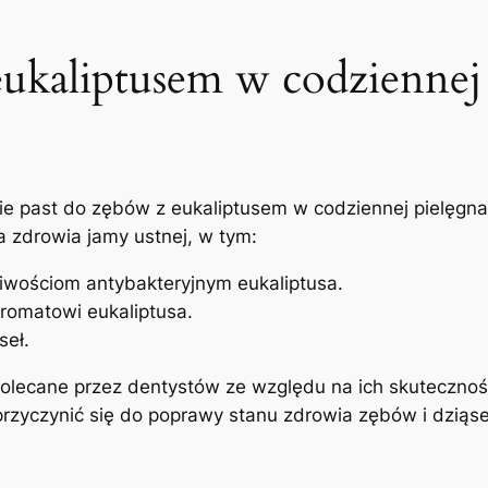
 eukaliptusem w codziennej
 past ‍do zębów z eukaliptusem w codziennej pielęgnacj
 zdrowia jamy ustnej, ⁤w ‌tym:
ciwościom antybakteryjnym eukaliptusa.
romatowi eukaliptusa.
seł.
olecane przez‍ dentystów ze względu na ich skuteczność
przyczynić się do poprawy ⁤stanu zdrowia zębów i dzią