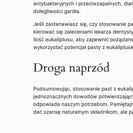
antybakteryjnych i przeciwzapalnych, dla
dolegliwości ⁤gardła.
Jeśli zastanawiasz się, czy stosowanie p
kierować się zaleceniami lekarza dentyst
ilość eukaliptusu, aby zapewnić pożądane
wykorzystać potencjał pasty z ⁢eukaliptus
Droga naprzód
Podsumowując, stosowanie past z eukalip
jednoznacznych dowodów‍ potwierdzających
odpowiada naszym potrzebom. Pamiętajmy 
dać szansę ‌naturalnym ⁢składnikom, ale 