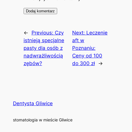
←
Previous:
Czy
Next:
Leczenie
istnieją specjalne
aft w
pasty dla osób z
Poznaniu:
nadwrażliwością
Ceny od 100
zębów?
do 300 zł
→
Dentysta Gliwice
stomatologia w mieście Gliwice