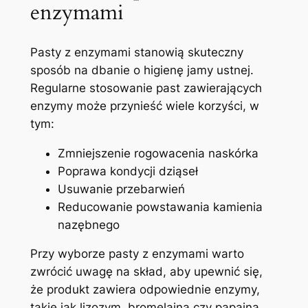
enzymami
Pasty z enzymami stanowią skuteczny
sposób ⁤na dbanie o higienę jamy⁣ ustnej.
Regularne stosowanie past zawierających
enzymy może ​przynieść wiele korzyści, w
tym:
Zmniejszenie ⁢rogowacenia naskórka
Poprawa kondycji ​dziąseł
Usuwanie przebarwień
Reducowanie powstawania kamienia​
nazębnego
Przy wyborze​ pasty z enzymami warto
zwrócić uwagę na skład,⁢ aby upewnić się,
że produkt zawiera odpowiednie ⁤enzymy,
takie‍ jak ‍lizozym, bromelaina ⁤czy papaina.