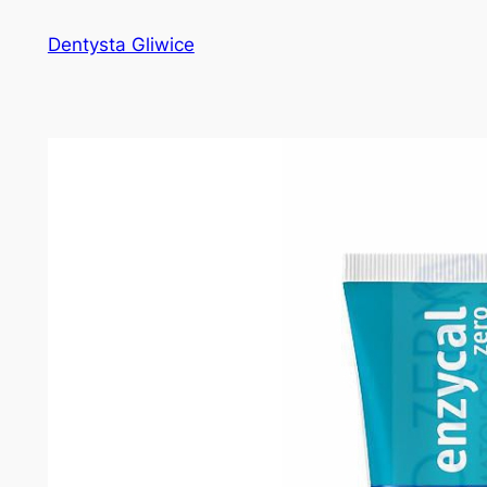
Przejdź
Dentysta Gliwice
do
treści