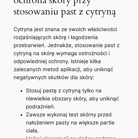
ochrona skóry ⁣przy
stosowaniu past z cytryną
Cytryna ‍jest znana ze swoich właściwości
rozjaśniających skórę i łagodzenia
przebarwień. ​Jednakże, stosowanie past‍ z
cytryną ⁤na skórę wymaga ostrożności i
⁢odpowiedniej ochrony. Istnieje kilka‍
zalecanych ‍metod aplikacji, aby uniknąć
negatywnych skutków dla skóry:
Stosuj ​pastę z cytryną tylko⁤ na
niewielkie obszary⁢ skóry, aby uniknąć
⁤podrażnień.
Zawsze wykonaj ⁣test⁢ skórny przed
nałożeniem pasty ​na większe partie
ciała.