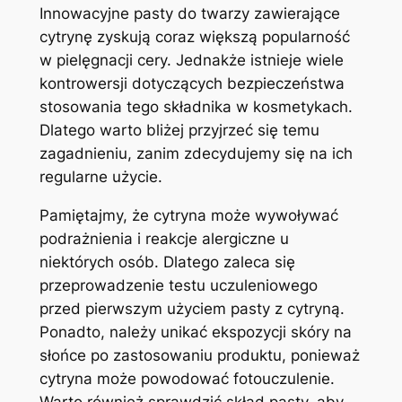
Innowacyjne ⁢pasty do twarzy zawierające
cytrynę zyskują‍ coraz ‍większą popularność
w ⁢pielęgnacji cery. ⁣Jednakże ⁤istnieje ⁣wiele
kontrowersji dotyczących bezpieczeństwa
stosowania tego ⁤składnika w‍ kosmetykach.
Dlatego warto bliżej przyjrzeć się temu
zagadnieniu, zanim zdecydujemy‍ się na ich
‌regularne użycie.
Pamiętajmy, że ⁣cytryna może wywoływać‍
podrażnienia i ​reakcje alergiczne u
niektórych​ osób. Dlatego ⁤zaleca się
przeprowadzenie testu uczuleniowego
przed ​pierwszym użyciem pasty ⁢z cytryną.
Ponadto, należy⁢ unikać ‍ekspozycji skóry na
słońce⁤ po zastosowaniu ⁣produktu, ponieważ⁢
cytryna może powodować fotouczulenie.
Warto‌ również sprawdzić skład pasty, ⁢aby