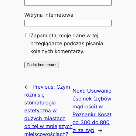
Witryna internetowa
Zapamiętaj moje dane w tej
przeglądarce podczas pisania
kolejnych komentarzy.
←
Previous:
Czym
Next:
Usuwanie
różni się
ósemek (zębów
stomatologia
mądrości) w
estetyczna w
Poznaniu: Koszt
dużych miastach
od 300 do 800
od tej w mniejszych
zł za ząb
→
miejscowościach?