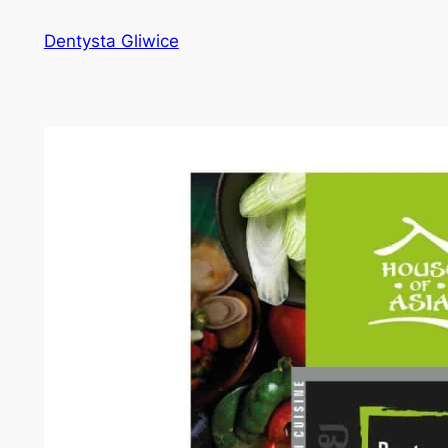
Przejdź
Dentysta Gliwice
do
treści