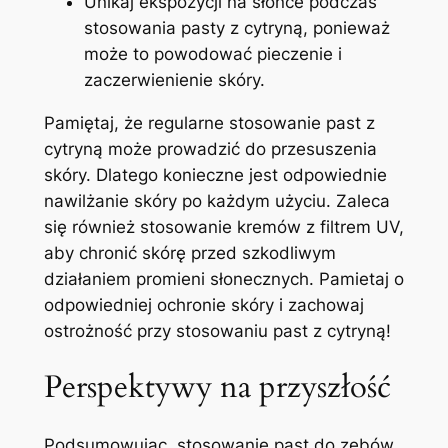
Unikaj ‍ekspozycji na słońce podczas⁣
stosowania pasty z cytryną, ponieważ
może to ⁤powodować pieczenie i
zaczerwienienie⁣ skóry.
Pamiętaj, że regularne⁢ stosowanie past z​
cytryną może prowadzić do przesuszenia
skóry. Dlatego konieczne ⁤jest​ odpowiednie
nawilżanie⁣ skóry po każdym użyciu. Zaleca‍
się również stosowanie kremów z filtrem UV,‍
aby chronić skórę przed szkodliwym
działaniem promieni słonecznych. ⁢Pamietaj o
odpowiedniej ‍ochronie skóry⁣ i zachowaj
ostrożność przy stosowaniu ⁢past z cytryną!
Perspektywy⁣ na przyszłość
Podsumowując, stosowanie past do zębów