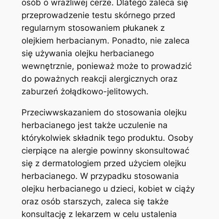
osób⁤ o wrażliwej cerze. Dlatego zaleca się
przeprowadzenie testu skórnego⁤ przed
regularnym stosowaniem płukanek z
olejkiem herbacianym. ⁢Ponadto, nie zaleca​
się używania ​olejku herbacianego
wewnętrznie, ponieważ może to prowadzić
do‌ poważnych reakcji alergicznych oraz
zaburzeń żołądkowo-jelitowych.
Przeciwwskazaniem do stosowania olejku ​
herbacianego​ jest także uczulenie ‍na
którykolwiek składnik tego produktu. Osoby
⁢cierpiące na alergie powinny skonsultować
‍się z dermatologiem przed użyciem‌ olejku
herbacianego. W​ przypadku​ stosowania
olejku herbacianego u dzieci, kobiet w ciąży
oraz osób starszych, zaleca się także
konsultację ⁢z ⁣lekarzem w celu ustalenia