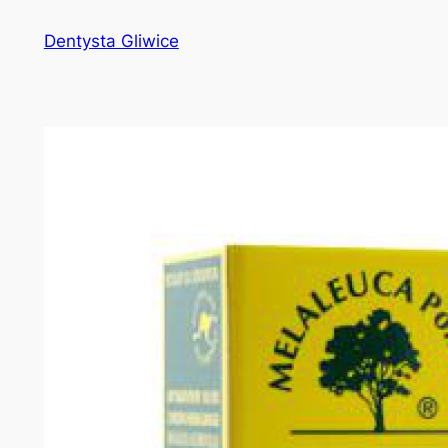
Przejdź
Dentysta Gliwice
do
treści