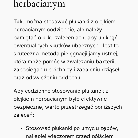
herbacianym
Tak, ⁤można stosować płukanki z olejkiem
herbacianym ⁣codziennie, ale ​należy
pamiętać o​ kilku‍ zaleceniach, aby​ uniknąć
ewentualnych‌ skutków ubocznych. Jest⁤ to
skuteczna metoda pielęgnacji jamy ustnej,
która może pomóc w ​zwalczaniu bakterii,⁣
zapobieganiu⁣ próchnicy ​i zapaleniu dziąseł⁢
oraz ⁢odświeżeniu oddechu.
Aby codzienne stosowanie płukanek z
olejkiem herbacianym było efektywne i
bezpieczne, warto przestrzegać ‍poniższych ​
zaleceń:
Stosować ​płukanki po umyciu zębów,
najlepiej wieczorem przed pójściem